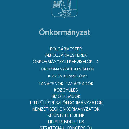
Önkormányzat
POLGÁRMESTER
ALPOLGÁRMESTEREK
ÖNKORMÁNYZATI KÉPVISELŐK
ÖNKORMÁNYZATI KÉPVISELŐK
KI AZ ÉN KÉPVISELŐM?
TANÁCSNOK, TANÁCSADÓK
KÖZGYŰLÉS
BIZOTTSÁGOK
TELEPÜLÉSRÉSZI ÖNKORMÁNYZATOK
NEMZETISÉGI ÖNKORMÁNYZATOK
KITÜNTETETTJEINK
HELYI RENDELETEK
STRATÉGIÁK, KONCEPCIÓK