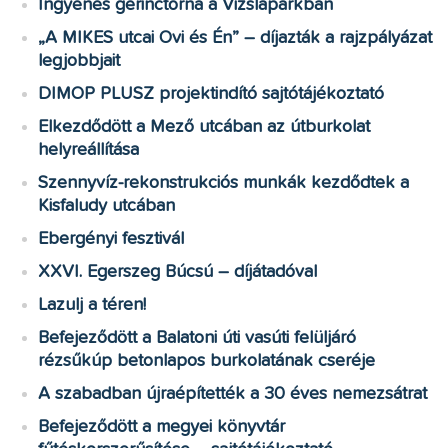
Ingyenes gerinctorna a Vizslaparkban
„A MIKES utcai Ovi és Én” – díjazták a rajzpályázat
legjobbjait
DIMOP PLUSZ projektindító sajtótájékoztató
Elkezdődött a Mező utcában az útburkolat
helyreállítása
Szennyvíz-rekonstrukciós munkák kezdődtek a
Kisfaludy utcában
Ebergényi fesztivál
XXVI. Egerszeg Búcsú – díjátadóval
Lazulj a téren!
Befejeződött a Balatoni úti vasúti felüljáró
rézsűkúp betonlapos burkolatának cseréje
A szabadban újraépítették a 30 éves nemezsátrat
Befejeződött a megyei könyvtár