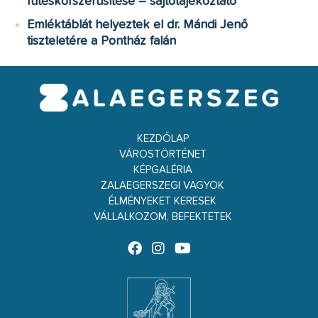
fűtéskorszerűsítése – sajtótájékoztató
Emléktáblát helyeztek el dr. Mándi Jenő
tiszteletére a Pontház falán
KEZDŐLAP
VÁROSTÖRTÉNET
KÉPGALÉRIA
ZALAEGERSZEGI VAGYOK
ÉLMÉNYEKET KERESEK
VÁLLALKOZOM, BEFEKTETEK