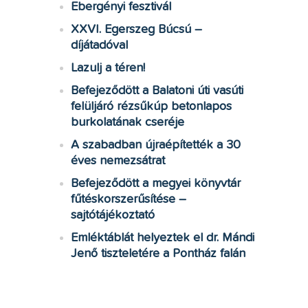
Ebergényi fesztivál
XXVI. Egerszeg Búcsú –
díjátadóval
Lazulj a téren!
Befejeződött a Balatoni úti vasúti
felüljáró rézsűkúp betonlapos
burkolatának cseréje
A szabadban újraépítették a 30
éves nemezsátrat
Befejeződött a megyei könyvtár
fűtéskorszerűsítése –
sajtótájékoztató
Emléktáblát helyeztek el dr. Mándi
Jenő tiszteletére a Pontház falán