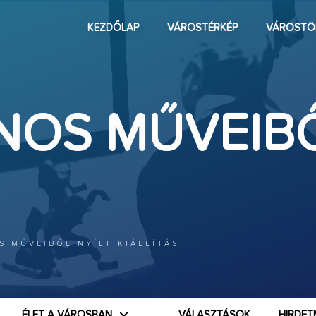
KEZDŐLAP
VÁROSTÉRKÉP
VÁROSTÖ
NOS MŰVEIBŐ
S MŰVEIBŐL NYÍLT KIÁLLÍTÁS
ÉLET A VÁROSBAN
VÁLASZTÁSOK
HIRDET