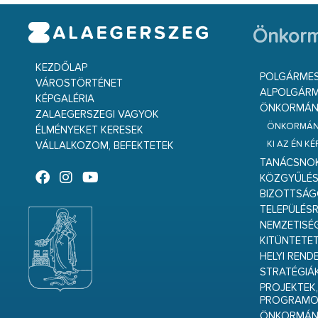
Önkorm
KEZDŐLAP
POLGÁRME
VÁROSTÖRTÉNET
ALPOLGÁRM
KÉPGALÉRIA
ÖNKORMÁNY
ZALAEGERSZEGI VAGYOK
ÖNKORMÁNY
ÉLMÉNYEKET KERESEK
KI AZ ÉN K
VÁLLALKOZOM, BEFEKTETEK
TANÁCSNO
KÖZGYŰLÉ
BIZOTTSÁ
TELEPÜLÉS
NEMZETISÉ
KITÜNTETET
HELYI REND
STRATÉGIÁ
PROJEKTEK,
PROGRAMO
ÖNKORMÁNY