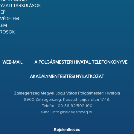
YZATI TÁRSULÁSOK
ÉP
VÉDELEM
LEM
ÁROSOK
WEB-MAIL
A POLGÁRMESTERI HIVATAL TELEFONKÖNYVE
AKADÁLYMENTESÍTÉSI NYILATKOZAT
Zalaegerszeg Megyei Jogú Város Polgármesteri Hivatala
8900 Zalaegerszeg, Kossuth Lajos utca 17-19.
Telefon: 00 36 92/502-100
e-mail:info@zalaegerszeg.hu
Bejelentkezés