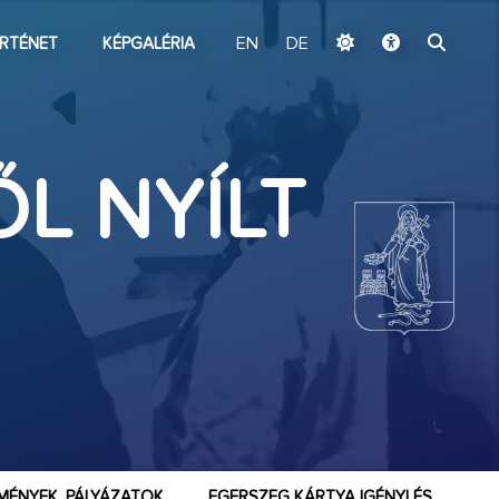
ugrás a fő tartalomhoz
RTÉNET
KÉPGALÉRIA
EN
DE
L NYÍLT
MÉNYEK, PÁLYÁZATOK
EGERSZEG KÁRTYA IGÉNYLÉS