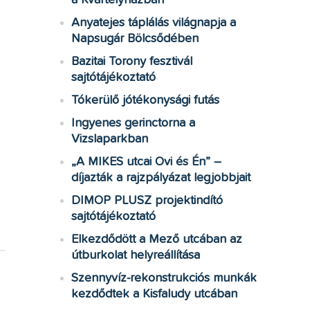
a Kvártélyházban
Anyatejes táplálás világnapja a
Napsugár Bölcsődében
Bazitai Torony fesztivál
sajtótájékoztató
Tókerülő jótékonysági futás
Ingyenes gerinctorna a
Vizslaparkban
„A MIKES utcai Ovi és Én” –
díjazták a rajzpályázat legjobbjait
DIMOP PLUSZ projektindító
sajtótájékoztató
Elkezdődött a Mező utcában az
útburkolat helyreállítása
Szennyvíz-rekonstrukciós munkák
kezdődtek a Kisfaludy utcában