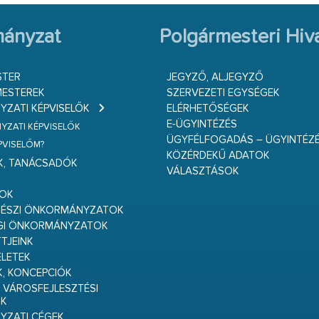
ányzat
Polgármesteri Hiva
STER
JEGYZŐ, ALJEGYZŐ
ESTEREK
SZERVEZETI EGYSÉGEK
ZATI KÉPVISELŐK
ELÉRHETŐSÉGEK
E-ÜGYINTÉZÉS
ZATI KÉPVISELŐK
ÜGYFÉLFOGADÁS – ÜGYINTÉZ
ÉPVISELŐM?
KÖZÉRDEKŰ ADATOK
K, TANÁCSADÓK
VÁLASZTÁSOK
S
GOK
RÉSZI ÖNKORMÁNYZATOK
GI ÖNKORMÁNYZATOK
TJEINK
ELETEK
K, KONCEPCIÓK
 VÁROSFEJLESZTÉSI
K
ZATI CÉGEK