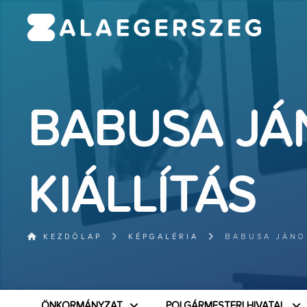
BABUSA JÁ
KIÁLLÍTÁS
KEZDŐLAP
KÉPGALÉRIA
BABUSA JÁNO
ÖNKORMÁNYZAT
POLGÁRMESTERI HIVATAL