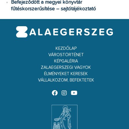
Befejeződött a megyei könyvtár
fűtéskorszerűsítése – sajtótájékoztató
KEZDŐLAP
VÁROSTÖRTÉNET
KÉPGALÉRIA
ZALAEGERSZEGI VAGYOK
ÉLMÉNYEKET KERESEK
VÁLLALKOZOM, BEFEKTETEK