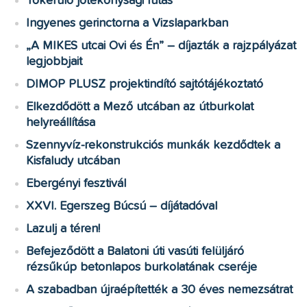
Tókerülő jótékonysági futás
Ingyenes gerinctorna a Vizslaparkban
„A MIKES utcai Ovi és Én” – díjazták a rajzpályázat
legjobbjait
DIMOP PLUSZ projektindító sajtótájékoztató
Elkezdődött a Mező utcában az útburkolat
helyreállítása
Szennyvíz-rekonstrukciós munkák kezdődtek a
Kisfaludy utcában
Ebergényi fesztivál
XXVI. Egerszeg Búcsú – díjátadóval
Lazulj a téren!
Befejeződött a Balatoni úti vasúti felüljáró
rézsűkúp betonlapos burkolatának cseréje
A szabadban újraépítették a 30 éves nemezsátrat