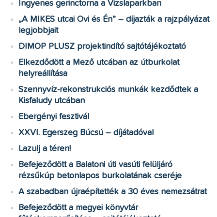
Ingyenes gerinctorna a Vizslaparkban
„A MIKES utcai Ovi és Én” – díjazták a rajzpályázat
legjobbjait
DIMOP PLUSZ projektindító sajtótájékoztató
Elkezdődött a Mező utcában az útburkolat
helyreállítása
Szennyvíz-rekonstrukciós munkák kezdődtek a
Kisfaludy utcában
Ebergényi fesztivál
XXVI. Egerszeg Búcsú – díjátadóval
Lazulj a téren!
Befejeződött a Balatoni úti vasúti felüljáró
rézsűkúp betonlapos burkolatának cseréje
A szabadban újraépítették a 30 éves nemezsátrat
Befejeződött a megyei könyvtár