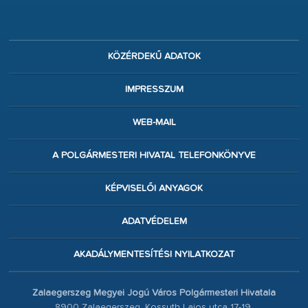
KÖZÉRDEKŰ ADATOK
IMPRESSZUM
WEB-MAIL
A POLGÁRMESTERI HIVATAL TELEFONKÖNYVE
KÉPVISELŐI ANYAGOK
ADATVÉDELEM
AKADÁLYMENTESÍTÉSI NYILATKOZAT
Zalaegerszeg Megyei Jogú Város Polgármesteri Hivatala
8900 Zalaegerszeg, Kossuth Lajos utca 17-19.