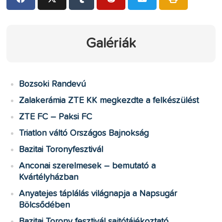
Galériák
Bozsoki Randevú
Zalakerámia ZTE KK megkezdte a felkészülést
ZTE FC – Paksi FC
Triatlon váltó Országos Bajnokság
Bazitai Toronyfesztivál
Anconai szerelmesek – bemutató a
Kvártélyházban
Anyatejes táplálás világnapja a Napsugár
Bölcsődében
Bazitai Torony fesztivál sajtótájékoztató