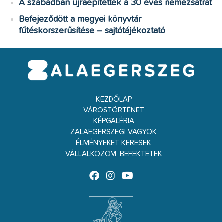
A szabadban újraépítették a 30 éves nemezsátrat
Befejeződött a megyei könyvtár
fűtéskorszerűsítése – sajtótájékoztató
KEZDŐLAP
VÁROSTÖRTÉNET
KÉPGALÉRIA
ZALAEGERSZEGI VAGYOK
ÉLMÉNYEKET KERESEK
VÁLLALKOZOM, BEFEKTETEK