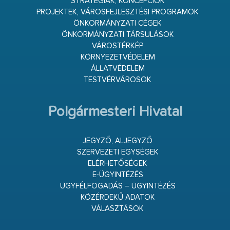
STRATÉGIÁK, KONCEPCIÓK
PROJEKTEK, VÁROSFEJLESZTÉSI PROGRAMOK
ÖNKORMÁNYZATI CÉGEK
ÖNKORMÁNYZATI TÁRSULÁSOK
VÁROSTÉRKÉP
KÖRNYEZETVÉDELEM
ÁLLATVÉDELEM
TESTVÉRVÁROSOK
Polgármesteri Hivatal
JEGYZŐ, ALJEGYZŐ
SZERVEZETI EGYSÉGEK
ELÉRHETŐSÉGEK
E-ÜGYINTÉZÉS
ÜGYFÉLFOGADÁS – ÜGYINTÉZÉS
KÖZÉRDEKŰ ADATOK
VÁLASZTÁSOK