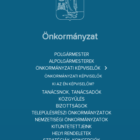
Önkormányzat
POLGÁRMESTER
ALPOLGÁRMESTEREK
ÖNKORMÁNYZATI KÉPVISELŐK
ÖNKORMÁNYZATI KÉPVISELŐK
KI AZ ÉN KÉPVISELŐM?
TANÁCSNOK, TANÁCSADÓK
KÖZGYŰLÉS
BIZOTTSÁGOK
TELEPÜLÉSRÉSZI ÖNKORMÁNYZATOK
NEMZETISÉGI ÖNKORMÁNYZATOK
KITÜNTETETTJEINK
HELYI RENDELETEK