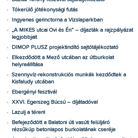
Tókerülő jótékonysági futás
Ingyenes gerinctorna a Vizslaparkban
„A MIKES utcai Ovi és Én” – díjazták a rajzpályázat
legjobbjait
DIMOP PLUSZ projektindító sajtótájékoztató
Elkezdődött a Mező utcában az útburkolat
helyreállítása
Szennyvíz-rekonstrukciós munkák kezdődtek a
Kisfaludy utcában
Ebergényi fesztivál
XXVI. Egerszeg Búcsú – díjátadóval
Lazulj a téren!
Befejeződött a Balatoni úti vasúti felüljáró
rézsűkúp betonlapos burkolatának cseréje