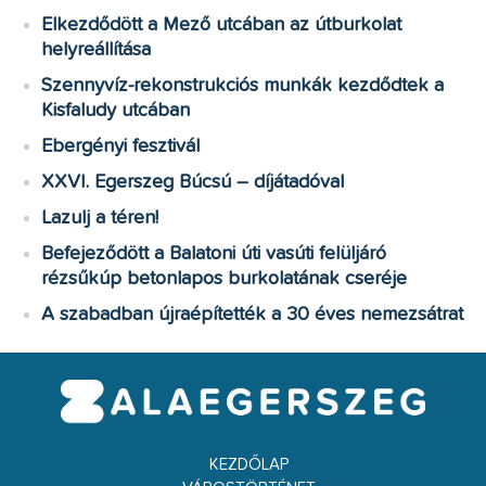
Elkezdődött a Mező utcában az útburkolat
helyreállítása
Szennyvíz-rekonstrukciós munkák kezdődtek a
Kisfaludy utcában
Ebergényi fesztivál
XXVI. Egerszeg Búcsú – díjátadóval
Lazulj a téren!
Befejeződött a Balatoni úti vasúti felüljáró
rézsűkúp betonlapos burkolatának cseréje
A szabadban újraépítették a 30 éves nemezsátrat
KEZDŐLAP