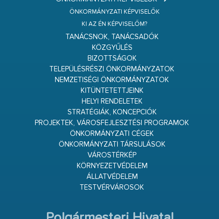
ÖNKORMÁNYZATI KÉPVISELŐK
KI AZ ÉN KÉPVISELŐM?
TANÁCSNOK, TANÁCSADÓK
KÖZGYŰLÉS
BIZOTTSÁGOK
TELEPÜLÉSRÉSZI ÖNKORMÁNYZATOK
NEMZETISÉGI ÖNKORMÁNYZATOK
KITÜNTETETTJEINK
HELYI RENDELETEK
STRATÉGIÁK, KONCEPCIÓK
PROJEKTEK, VÁROSFEJLESZTÉSI PROGRAMOK
ÖNKORMÁNYZATI CÉGEK
ÖNKORMÁNYZATI TÁRSULÁSOK
VÁROSTÉRKÉP
KÖRNYEZETVÉDELEM
ÁLLATVÉDELEM
TESTVÉRVÁROSOK
Polgármesteri Hivatal