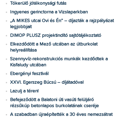
Tókerülő jótékonysági futás
Ingyenes gerinctorna a Vizslaparkban
„A MIKES utcai Ovi és Én” – díjazták a rajzpályázat
legjobbjait
DIMOP PLUSZ projektindító sajtótájékoztató
Elkezdődött a Mező utcában az útburkolat
helyreállítása
Szennyvíz-rekonstrukciós munkák kezdődtek a
Kisfaludy utcában
Ebergényi fesztivál
XXVI. Egerszeg Búcsú – díjátadóval
Lazulj a téren!
Befejeződött a Balatoni úti vasúti felüljáró
rézsűkúp betonlapos burkolatának cseréje
A szabadban újraépítették a 30 éves nemezsátrat