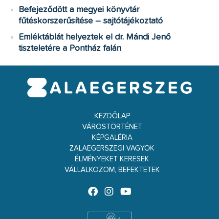
Befejeződött a megyei könyvtár
fűtéskorszerűsítése – sajtótájékoztató
Emléktáblát helyeztek el dr. Mándi Jenő
tiszteletére a Pontház falán
KEZDŐLAP
VÁROSTÖRTÉNET
KÉPGALÉRIA
ZALAEGERSZEGI VAGYOK
ÉLMÉNYEKET KERESEK
VÁLLALKOZOM, BEFEKTETEK