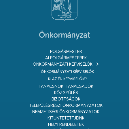
Önkormányzat
POLGÁRMESTER
ALPOLGÁRMESTEREK
ÖNKORMÁNYZATI KÉPVISELŐK
ÖNKORMÁNYZATI KÉPVISELŐK
KI AZ ÉN KÉPVISELŐM?
TANÁCSNOK, TANÁCSADÓK
KÖZGYŰLÉS
BIZOTTSÁGOK
TELEPÜLÉSRÉSZI ÖNKORMÁNYZATOK
NEMZETISÉGI ÖNKORMÁNYZATOK
KITÜNTETETTJEINK
HELYI RENDELETEK