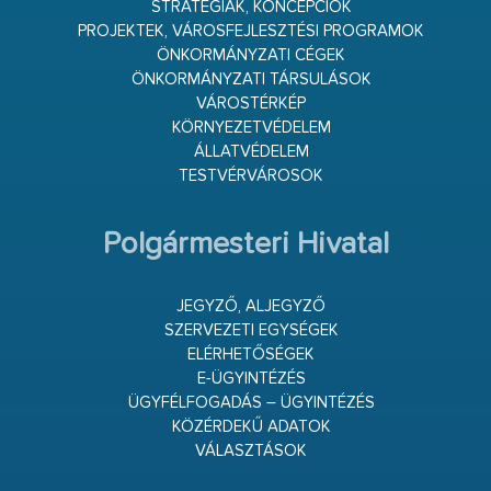
STRATÉGIÁK, KONCEPCIÓK
PROJEKTEK, VÁROSFEJLESZTÉSI PROGRAMOK
ÖNKORMÁNYZATI CÉGEK
ÖNKORMÁNYZATI TÁRSULÁSOK
VÁROSTÉRKÉP
KÖRNYEZETVÉDELEM
ÁLLATVÉDELEM
TESTVÉRVÁROSOK
Polgármesteri Hivatal
JEGYZŐ, ALJEGYZŐ
SZERVEZETI EGYSÉGEK
ELÉRHETŐSÉGEK
E-ÜGYINTÉZÉS
ÜGYFÉLFOGADÁS – ÜGYINTÉZÉS
KÖZÉRDEKŰ ADATOK
VÁLASZTÁSOK