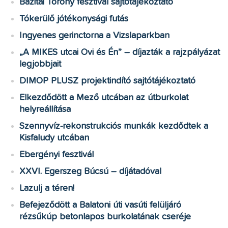
Bazitai Torony fesztivál sajtótájékoztató
Tókerülő jótékonysági futás
Ingyenes gerinctorna a Vizslaparkban
„A MIKES utcai Ovi és Én” – díjazták a rajzpályázat
legjobbjait
DIMOP PLUSZ projektindító sajtótájékoztató
Elkezdődött a Mező utcában az útburkolat
helyreállítása
Szennyvíz-rekonstrukciós munkák kezdődtek a
Kisfaludy utcában
Ebergényi fesztivál
XXVI. Egerszeg Búcsú – díjátadóval
Lazulj a téren!
Befejeződött a Balatoni úti vasúti felüljáró
rézsűkúp betonlapos burkolatának cseréje