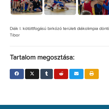
Diák I. kötöttfogású birkózó területi diákolimpia dön
Tibor
Tartalom megosztása: