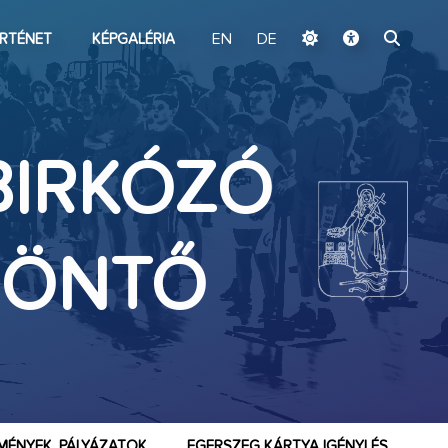
ugrás a fő tartalomhoz
RTÉNET
KÉPGALÉRIA
EN
DE
BIRKÓZÓ
 DÖNTŐ
MÉNYEK, PÁLYÁZATOK
EGERSZEG KÁRTYA IGÉNYLÉS