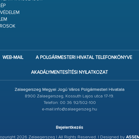
ÉP
VÉDELEM
LEM
ÁROSOK
WEB-MAIL
A POLGÁRMESTERI HIVATAL TELEFONKÖNYVE
AKADÁLYMENTESÍTÉSI NYILATKOZAT
Zalaegerszeg Megyei Jogú Város Polgármesteri Hivatala
8900 Zalaegerszeg, Kossuth Lajos utca 17-19.
Telefon: 00 36 92/502-100
e-mail:info@zalaegerszeg.hu
Bejelentkezés
pyright 2026 Zalaegerszeg | All Rights Reserved. | Designed by
ASSE