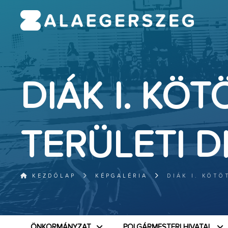
DIÁK I. KÖ
TERÜLETI 
KEZDŐLAP
KÉPGALÉRIA
DIÁK I. KÖT
ÖNKORMÁNYZAT
POLGÁRMESTERI HIVATAL