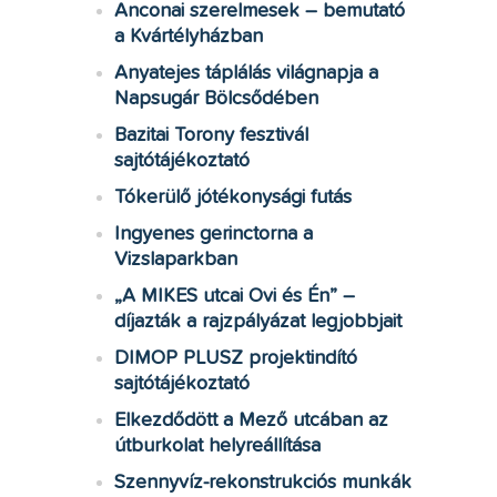
Anconai szerelmesek – bemutató
a Kvártélyházban
Anyatejes táplálás világnapja a
Napsugár Bölcsődében
Bazitai Torony fesztivál
sajtótájékoztató
Tókerülő jótékonysági futás
Ingyenes gerinctorna a
Vizslaparkban
„A MIKES utcai Ovi és Én” –
díjazták a rajzpályázat legjobbjait
DIMOP PLUSZ projektindító
sajtótájékoztató
Elkezdődött a Mező utcában az
útburkolat helyreállítása
Szennyvíz-rekonstrukciós munkák