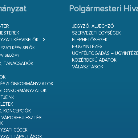
ányzat
Polgármesteri Hiva
STER
JEGYZŐ, ALJEGYZŐ
ESTEREK
SZERVEZETI EGYSÉGEK
ZATI KÉPVISELŐK
ELÉRHETŐSÉGEK
E-ÜGYINTÉZÉS
ZATI KÉPVISELŐK
ÜGYFÉLFOGADÁS – ÜGYINTÉZ
ÉPVISELŐM?
KÖZÉRDEKŰ ADATOK
K, TANÁCSADÓK
VÁLASZTÁSOK
S
GOK
RÉSZI ÖNKORMÁNYZATOK
GI ÖNKORMÁNYZATOK
TJEINK
ELETEK
K, KONCEPCIÓK
 VÁROSFEJLESZTÉSI
K
ZATI CÉGEK
YZATI TÁRSULÁSOK