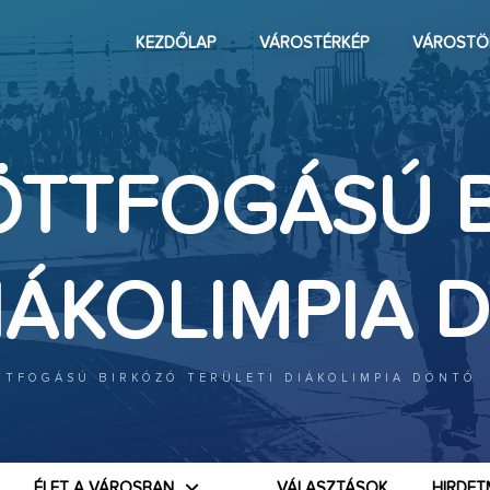
KEZDŐLAP
VÁROSTÉRKÉP
VÁROSTÖ
TÖTTFOGÁSÚ 
DIÁKOLIMPIA
ÖTTFOGÁSÚ BIRKÓZÓ TERÜLETI DIÁKOLIMPIA DÖNTŐ
ÉLET A VÁROSBAN
VÁLASZTÁSOK
HIRDET