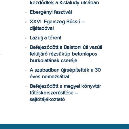
kezdődtek a Kisfaludy utcában
Ebergényi fesztivál
XXVI. Egerszeg Búcsú –
díjátadóval
Lazulj a téren!
Befejeződött a Balatoni úti vasúti
felüljáró rézsűkúp betonlapos
burkolatának cseréje
A szabadban újraépítették a 30
éves nemezsátrat
Befejeződött a megyei könyvtár
fűtéskorszerűsítése –
sajtótájékoztató