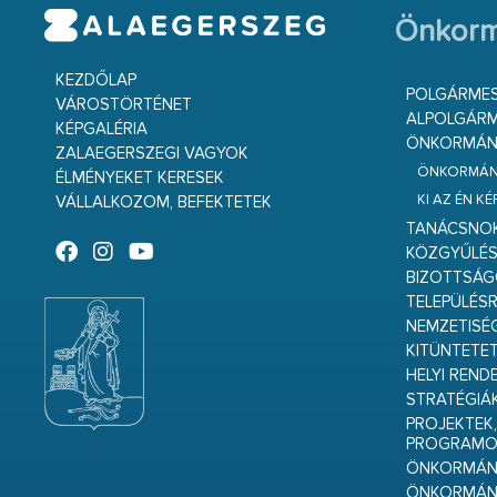
Önkorm
KEZDŐLAP
POLGÁRME
VÁROSTÖRTÉNET
ALPOLGÁRM
KÉPGALÉRIA
ÖNKORMÁNY
ZALAEGERSZEGI VAGYOK
ÖNKORMÁNY
ÉLMÉNYEKET KERESEK
KI AZ ÉN K
VÁLLALKOZOM, BEFEKTETEK
TANÁCSNO
KÖZGYŰLÉ
BIZOTTSÁ
TELEPÜLÉS
NEMZETISÉ
KITÜNTETET
HELYI REND
STRATÉGIÁ
PROJEKTEK,
PROGRAMO
ÖNKORMÁNY
ÖNKORMÁN