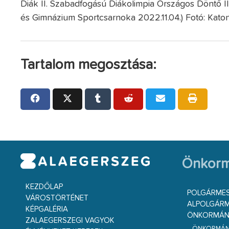
Diák II. Szabadfogású Diákolimpia Országos Döntő II
és Gimnázium Sportcsarnoka 2022.11.04.) Fotó: Kato
Tartalom megosztása:
Önkorm
KEZDŐLAP
POLGÁRME
VÁROSTÖRTÉNET
ALPOLGÁRM
KÉPGALÉRIA
ÖNKORMÁNY
ZALAEGERSZEGI VAGYOK
ÖNKORMÁNY