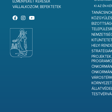
ÉLMÉNYEKET KERESEK
KI AZ ÉN K
VÁLLALKOZOM, BEFEKTETEK
TANÁCSNO
KÖZGYŰLÉ
BIZOTTSÁ
TELEPÜLÉS
NEMZETISÉ
KITÜNTETET
HELYI REND
STRATÉGIÁ
PROJEKTEK,
PROGRAMO
ÖNKORMÁNY
ÖNKORMÁN
VÁROSTÉRK
KÖRNYEZET
ÁLLATVÉDE
TESTVÉRV