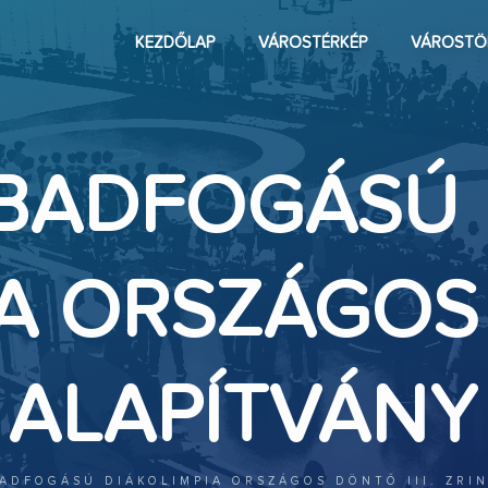
KEZDŐLAP
VÁROSTÉRKÉP
VÁROSTÖ
ZABADFOGÁSÚ
IA ORSZÁGO
KI ALAPÍTVÁN
BADFOGÁSÚ DIÁKOLIMPIA ORSZÁGOS DÖNTŐ III. ZRI