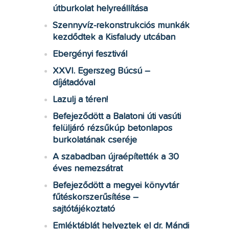
útburkolat helyreállítása
Szennyvíz-rekonstrukciós munkák
kezdődtek a Kisfaludy utcában
Ebergényi fesztivál
XXVI. Egerszeg Búcsú –
díjátadóval
Lazulj a téren!
Befejeződött a Balatoni úti vasúti
felüljáró rézsűkúp betonlapos
burkolatának cseréje
A szabadban újraépítették a 30
éves nemezsátrat
Befejeződött a megyei könyvtár
fűtéskorszerűsítése –
sajtótájékoztató
Emléktáblát helyeztek el dr. Mándi