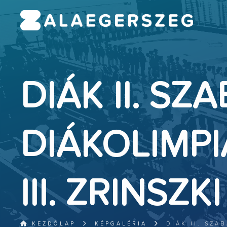
DIÁK II. S
DIÁKOLIMP
III. ZRINSZ
KEZDŐLAP
KÉPGALÉRIA
DIÁK II. SZA