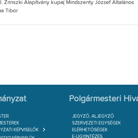
I. Zrinszki Alapítvány kupa( Mindszenty József Általános
na Tibor
ányzat
Polgármesteri Hiva
STER
JEGYZŐ, ALJEGYZŐ
ESTEREK
SZERVEZETI EGYSÉGEK
ZATI KÉPVISELŐK
ELÉRHETŐSÉGEK
E-ÜGYINTÉZÉS
ZATI KÉPVISELŐK