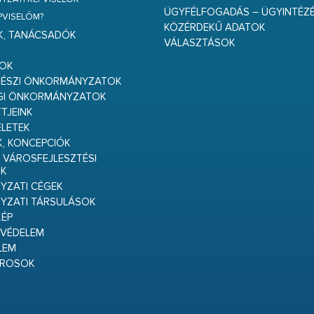
ÜGYFÉLFOGADÁS – ÜGYINTÉZ
ÉPVISELŐM?
KÖZÉRDEKŰ ADATOK
K, TANÁCSADÓK
VÁLASZTÁSOK
S
GOK
RÉSZI ÖNKORMÁNYZATOK
GI ÖNKORMÁNYZATOK
TJEINK
ELETEK
K, KONCEPCIÓK
 VÁROSFEJLESZTÉSI
K
ZATI CÉGEK
YZATI TÁRSULÁSOK
ÉP
VÉDELEM
LEM
ÁROSOK