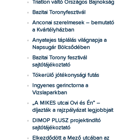
Triatlon váltó Országos Bajnokság
Bazitai Toronyfesztivál
Anconai szerelmesek – bemutató
a Kvártélyházban
Anyatejes táplálás világnapja a
Napsugár Bölcsődében
Bazitai Torony fesztivál
sajtótájékoztató
Tókerülő jótékonysági futás
Ingyenes gerinctorna a
Vizslaparkban
„A MIKES utcai Ovi és Én” –
díjazták a rajzpályázat legjobbjait
DIMOP PLUSZ projektindító
sajtótájékoztató
Elkezdődött a Mező utcában az