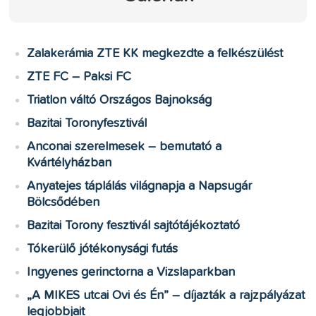
Zalakerámia ZTE KK megkezdte a felkészülést
ZTE FC – Paksi FC
Triatlon váltó Országos Bajnokság
Bazitai Toronyfesztivál
Anconai szerelmesek – bemutató a
Kvártélyházban
Anyatejes táplálás világnapja a Napsugár
Bölcsődében
Bazitai Torony fesztivál sajtótájékoztató
Tókerülő jótékonysági futás
Ingyenes gerinctorna a Vizslaparkban
„A MIKES utcai Ovi és Én” – díjazták a rajzpályázat
legjobbjait