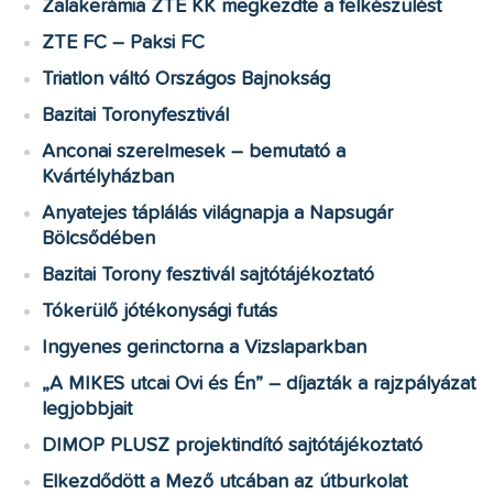
Zalakerámia ZTE KK megkezdte a felkészülést
ZTE FC – Paksi FC
Triatlon váltó Országos Bajnokság
Bazitai Toronyfesztivál
Anconai szerelmesek – bemutató a
Kvártélyházban
Anyatejes táplálás világnapja a Napsugár
Bölcsődében
Bazitai Torony fesztivál sajtótájékoztató
Tókerülő jótékonysági futás
Ingyenes gerinctorna a Vizslaparkban
„A MIKES utcai Ovi és Én” – díjazták a rajzpályázat
legjobbjait
DIMOP PLUSZ projektindító sajtótájékoztató
Elkezdődött a Mező utcában az útburkolat