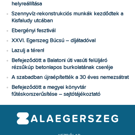
helyreállítása
Szennyvíz-rekonstrukciós munkák kezdődtek a
Kisfaludy utcában
Ebergényi fesztivál
XXVI. Egerszeg Búcsú – díjátadóval
Lazulj a téren!
Befejeződött a Balatoni úti vasúti felüljáró
rézsűkúp betonlapos burkolatának cseréje
A szabadban újraépítették a 30 éves nemezsátrat
Befejeződött a megyei könyvtár
fűtéskorszerűsítése – sajtótájékoztató