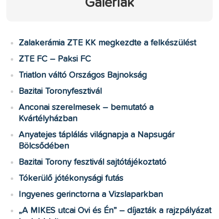
Galériák
Zalakerámia ZTE KK megkezdte a felkészülést
ZTE FC – Paksi FC
Triatlon váltó Országos Bajnokság
Bazitai Toronyfesztivál
Anconai szerelmesek – bemutató a
Kvártélyházban
Anyatejes táplálás világnapja a Napsugár
Bölcsődében
Bazitai Torony fesztivál sajtótájékoztató
Tókerülő jótékonysági futás
Ingyenes gerinctorna a Vizslaparkban
„A MIKES utcai Ovi és Én” – díjazták a rajzpályázat