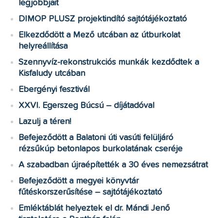
legjobbjait
DIMOP PLUSZ projektindító sajtótájékoztató
Elkezdődött a Mező utcában az útburkolat
helyreállítása
Szennyvíz-rekonstrukciós munkák kezdődtek a
Kisfaludy utcában
Ebergényi fesztivál
XXVI. Egerszeg Búcsú – díjátadóval
Lazulj a téren!
Befejeződött a Balatoni úti vasúti felüljáró
rézsűkúp betonlapos burkolatának cseréje
A szabadban újraépítették a 30 éves nemezsátrat
Befejeződött a megyei könyvtár
fűtéskorszerűsítése – sajtótájékoztató
Emléktáblát helyeztek el dr. Mándi Jenő