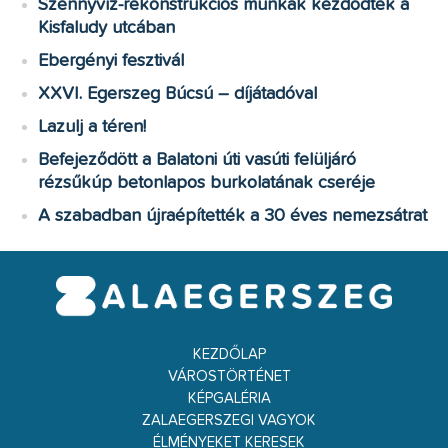
Szennyvíz-rekonstrukciós munkák kezdődtek a
Kisfaludy utcában
Ebergényi fesztivál
XXVI. Egerszeg Búcsú – díjátadóval
Lazulj a téren!
Befejeződött a Balatoni úti vasúti felüljáró
rézsűkúp betonlapos burkolatának cseréje
A szabadban újraépítették a 30 éves nemezsátrat
KEZDŐLAP
VÁROSTÖRTÉNET
KÉPGALÉRIA
ZALAEGERSZEGI VAGYOK
ÉLMÉNYEKET KERESEK