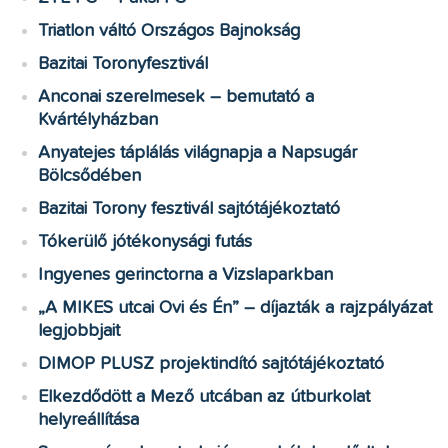
Triatlon váltó Országos Bajnokság
Bazitai Toronyfesztivál
Anconai szerelmesek – bemutató a
Kvártélyházban
Anyatejes táplálás világnapja a Napsugár
Bölcsődében
Bazitai Torony fesztivál sajtótájékoztató
Tókerülő jótékonysági futás
Ingyenes gerinctorna a Vizslaparkban
„A MIKES utcai Ovi és Én” – díjazták a rajzpályázat
legjobbjait
DIMOP PLUSZ projektindító sajtótájékoztató
Elkezdődött a Mező utcában az útburkolat
helyreállítása