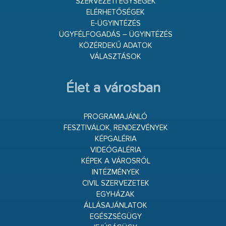
SZERVEZETI EGYSÉGEK
ELÉRHETŐSÉGEK
E-ÜGYINTÉZÉS
ÜGYFÉLFOGADÁS – ÜGYINTÉZÉS
KÖZÉRDEKŰ ADATOK
VÁLASZTÁSOK
Élet a városban
PROGRAMAJÁNLÓ
FESZTIVÁLOK, RENDEZVÉNYEK
KÉPGALÉRIA
VIDEÓGALÉRIA
KÉPEK A VÁROSRÓL
INTÉZMÉNYEK
CIVIL SZERVEZETEK
EGYHÁZAK
ÁLLÁSAJÁNLATOK
EGÉSZSÉGÜGY