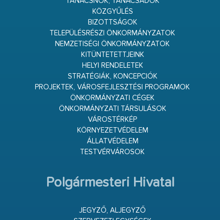
TANÁCSNOK, TANÁCSADÓK
KÖZGYŰLÉS
BIZOTTSÁGOK
TELEPÜLÉSRÉSZI ÖNKORMÁNYZATOK
NEMZETISÉGI ÖNKORMÁNYZATOK
KITÜNTETETTJEINK
HELYI RENDELETEK
STRATÉGIÁK, KONCEPCIÓK
PROJEKTEK, VÁROSFEJLESZTÉSI PROGRAMOK
ÖNKORMÁNYZATI CÉGEK
ÖNKORMÁNYZATI TÁRSULÁSOK
VÁROSTÉRKÉP
KÖRNYEZETVÉDELEM
ÁLLATVÉDELEM
TESTVÉRVÁROSOK
Polgármesteri Hivatal
JEGYZŐ, ALJEGYZŐ