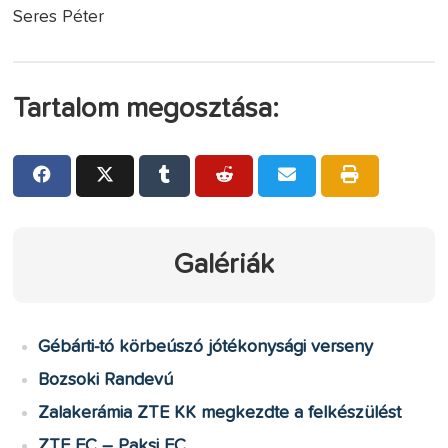
Seres Péter
Tartalom megosztása:
Galériák
Gébárti-tó körbeúszó jótékonysági verseny
Bozsoki Randevú
Zalakerámia ZTE KK megkezdte a felkészülést
ZTE FC – Paksi FC