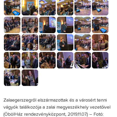
Zalaegerszegről elszármazottak és a városért tenni
vágyók találkozója a zalai megyeszékhely vezetőivel
(ÖbölHáz rendezvényközpont, 2019.11.07.) – Fotó: