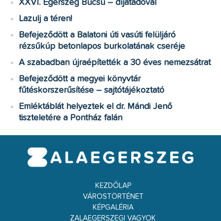
XXVI. Egerszeg Búcsú – díjátadóval
Lazulj a téren!
Befejeződött a Balatoni úti vasúti felüljáró
rézsűkúp betonlapos burkolatának cseréje
A szabadban újraépítették a 30 éves nemezsátrat
Befejeződött a megyei könyvtár
fűtéskorszerűsítése – sajtótájékoztató
Emléktáblát helyeztek el dr. Mándi Jenő
tiszteletére a Pontház falán
KEZDŐLAP
VÁROSTÖRTÉNET
KÉPGALÉRIA
ZALAEGERSZEGI VAGYOK