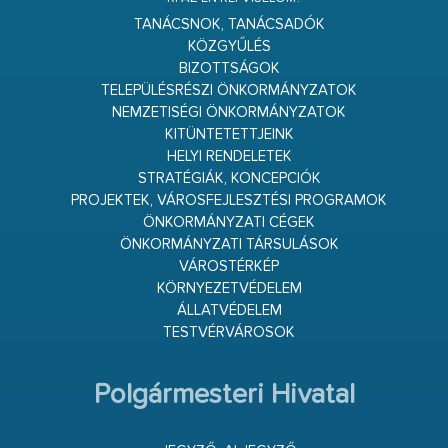
TANÁCSNOK, TANÁCSADÓK
KÖZGYŰLÉS
BIZOTTSÁGOK
TELEPÜLÉSRÉSZI ÖNKORMÁNYZATOK
NEMZETISÉGI ÖNKORMÁNYZATOK
KITÜNTETETTJEINK
HELYI RENDELETEK
STRATÉGIÁK, KONCEPCIÓK
PROJEKTEK, VÁROSFEJLESZTÉSI PROGRAMOK
ÖNKORMÁNYZATI CÉGEK
ÖNKORMÁNYZATI TÁRSULÁSOK
VÁROSTÉRKÉP
KÖRNYEZETVÉDELEM
ÁLLATVÉDELEM
TESTVÉRVÁROSOK
Polgármesteri Hivatal