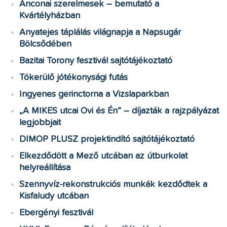
Anconai szerelmesek – bemutató a
Kvártélyházban
Anyatejes táplálás világnapja a Napsugár
Bölcsődében
Bazitai Torony fesztivál sajtótájékoztató
Tókerülő jótékonysági futás
Ingyenes gerinctorna a Vizslaparkban
„A MIKES utcai Ovi és Én” – díjazták a rajzpályázat
legjobbjait
DIMOP PLUSZ projektindító sajtótájékoztató
Elkezdődött a Mező utcában az útburkolat
helyreállítása
Szennyvíz-rekonstrukciós munkák kezdődtek a
Kisfaludy utcában
Ebergényi fesztivál