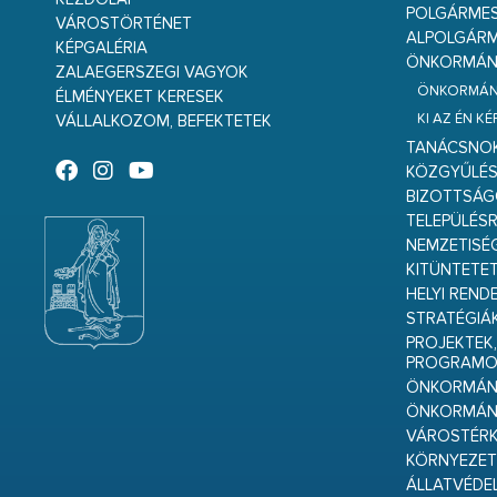
POLGÁRME
VÁROSTÖRTÉNET
ALPOLGÁRM
KÉPGALÉRIA
ÖNKORMÁNY
ZALAEGERSZEGI VAGYOK
ÖNKORMÁNY
ÉLMÉNYEKET KERESEK
KI AZ ÉN K
VÁLLALKOZOM, BEFEKTETEK
TANÁCSNO
KÖZGYŰLÉ
BIZOTTSÁ
TELEPÜLÉS
NEMZETISÉ
KITÜNTETET
HELYI REND
STRATÉGIÁ
PROJEKTEK,
PROGRAMO
ÖNKORMÁNY
ÖNKORMÁN
VÁROSTÉRK
KÖRNYEZET
ÁLLATVÉDE