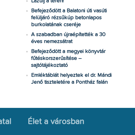
Lazulj a téren!
Befejeződött a Balatoni úti vasúti
felüljáró rézsűkúp betonlapos
burkolatának cseréje
A szabadban újraépítették a 30
éves nemezsátrat
Befejeződött a megyei könyvtár
fűtéskorszerűsítése –
sajtótájékoztató
Emléktáblát helyeztek el dr. Mándi
Jenő tiszteletére a Pontház falán
tal
Élet a városban