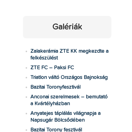
Galériák
Zalakerámia ZTE KK megkezdte a
felkészülést
ZTE FC – Paksi FC
Triatlon váltó Országos Bajnokság
Bazitai Toronyfesztivál
Anconai szerelmesek – bemutató
a Kvártélyházban
Anyatejes táplálás világnapja a
Napsugár Bölcsődében
Bazitai Torony fesztivál