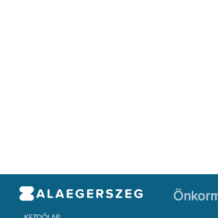
Önkorm
KEZDŐLAP