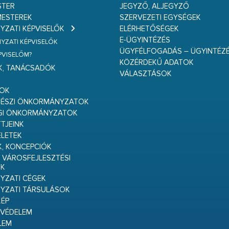
STER
JEGYZŐ, ALJEGYZŐ
ESTEREK
SZERVEZETI EGYSÉGEK
ZATI KÉPVISELŐK
ELÉRHETŐSÉGEK
E-ÜGYINTÉZÉS
ZATI KÉPVISELŐK
ÜGYFÉLFOGADÁS – ÜGYINTÉZ
ÉPVISELŐM?
KÖZÉRDEKŰ ADATOK
K, TANÁCSADÓK
VÁLASZTÁSOK
S
GOK
RÉSZI ÖNKORMÁNYZATOK
GI ÖNKORMÁNYZATOK
TJEINK
ELETEK
K, KONCEPCIÓK
 VÁROSFEJLESZTÉSI
K
ZATI CÉGEK
YZATI TÁRSULÁSOK
ÉP
VÉDELEM
LEM