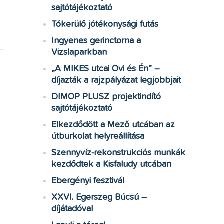
sajtótájékoztató
Tókerülő jótékonysági futás
Ingyenes gerinctorna a
Vizslaparkban
„A MIKES utcai Ovi és Én” –
díjazták a rajzpályázat legjobbjait
DIMOP PLUSZ projektindító
sajtótájékoztató
Elkezdődött a Mező utcában az
útburkolat helyreállítása
Szennyvíz-rekonstrukciós munkák
kezdődtek a Kisfaludy utcában
Ebergényi fesztivál
XXVI. Egerszeg Búcsú –
díjátadóval