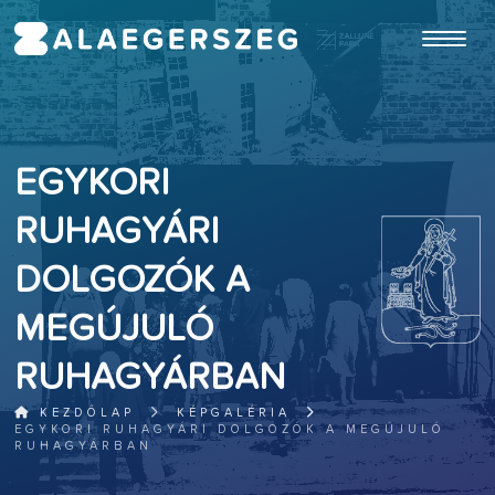
ugrás a fő tartalomhoz
EGYKORI
RUHAGYÁRI
DOLGOZÓK A
MEGÚJULÓ
RUHAGYÁRBAN
KEZDŐLAP
KÉPGALÉRIA
EGYKORI RUHAGYÁRI DOLGOZÓK A MEGÚJULÓ
RUHAGYÁRBAN