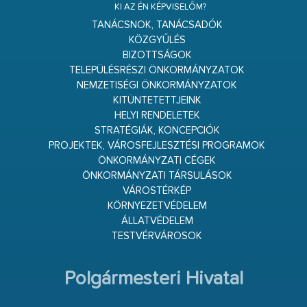
KI AZ ÉN KÉPVISELŐM?
TANÁCSNOK, TANÁCSADÓK
KÖZGYŰLÉS
BIZOTTSÁGOK
TELEPÜLÉSRÉSZI ÖNKORMÁNYZATOK
NEMZETISÉGI ÖNKORMÁNYZATOK
KITÜNTETETTJEINK
HELYI RENDELETEK
STRATÉGIÁK, KONCEPCIÓK
PROJEKTEK, VÁROSFEJLESZTÉSI PROGRAMOK
ÖNKORMÁNYZATI CÉGEK
ÖNKORMÁNYZATI TÁRSULÁSOK
VÁROSTÉRKÉP
KÖRNYEZETVÉDELEM
ÁLLATVÉDELEM
TESTVÉRVÁROSOK
Polgármesteri Hivatal