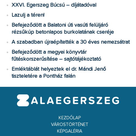
XXVI. Egerszeg Búcsú – díjátadóval
Lazulj a téren!
Befejeződött a Balatoni úti vasúti felüljáró
rézsűkúp betonlapos burkolatának cseréje
A szabadban újraépítették a 30 éves nemezsátrat
Befejeződött a megyei könyvtár
fűtéskorszerűsítése – sajtótájékoztató
Emléktáblát helyeztek el dr. Mándi Jenő
tiszteletére a Pontház falán
KEZDŐLAP
VÁROSTÖRTÉNET
KÉPGALÉRIA