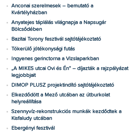
Anconai szerelmesek – bemutató a
Kvártélyházban
Anyatejes táplálás világnapja a Napsugár
Bölcsődében
Bazitai Torony fesztivál sajtótájékoztató
Tókerülő jótékonysági futás
Ingyenes gerinctorna a Vizslaparkban
„A MIKES utcai Ovi és Én” – díjazták a rajzpályázat
legjobbjait
DIMOP PLUSZ projektindító sajtótájékoztató
Elkezdődött a Mező utcában az útburkolat
helyreállítása
Szennyvíz-rekonstrukciós munkák kezdődtek a
Kisfaludy utcában
Ebergényi fesztivál