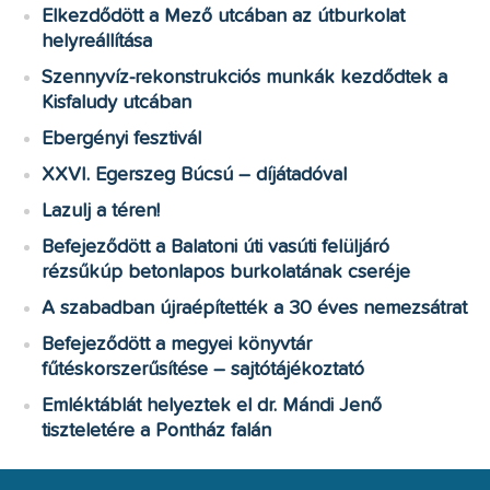
Elkezdődött a Mező utcában az útburkolat
helyreállítása
Szennyvíz-rekonstrukciós munkák kezdődtek a
Kisfaludy utcában
Ebergényi fesztivál
XXVI. Egerszeg Búcsú – díjátadóval
Lazulj a téren!
Befejeződött a Balatoni úti vasúti felüljáró
rézsűkúp betonlapos burkolatának cseréje
A szabadban újraépítették a 30 éves nemezsátrat
Befejeződött a megyei könyvtár
fűtéskorszerűsítése – sajtótájékoztató
Emléktáblát helyeztek el dr. Mándi Jenő
tiszteletére a Pontház falán