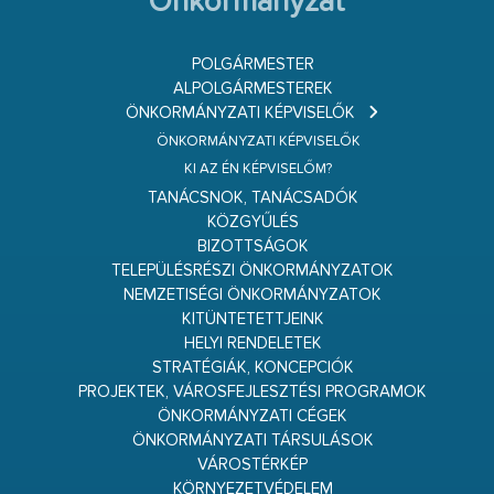
Önkormányzat
POLGÁRMESTER
ALPOLGÁRMESTEREK
ÖNKORMÁNYZATI KÉPVISELŐK
ÖNKORMÁNYZATI KÉPVISELŐK
KI AZ ÉN KÉPVISELŐM?
TANÁCSNOK, TANÁCSADÓK
KÖZGYŰLÉS
BIZOTTSÁGOK
TELEPÜLÉSRÉSZI ÖNKORMÁNYZATOK
NEMZETISÉGI ÖNKORMÁNYZATOK
KITÜNTETETTJEINK
HELYI RENDELETEK
STRATÉGIÁK, KONCEPCIÓK
PROJEKTEK, VÁROSFEJLESZTÉSI PROGRAMOK
ÖNKORMÁNYZATI CÉGEK
ÖNKORMÁNYZATI TÁRSULÁSOK
VÁROSTÉRKÉP
KÖRNYEZETVÉDELEM