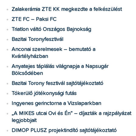
Zalakerámia ZTE KK megkezdte a felkészülést
ZTE FC – Paksi FC
Triatlon váltó Országos Bajnokság
Bazitai Toronyfesztivál
Anconai szerelmesek – bemutató a
Kvártélyházban
Anyatejes táplálás világnapja a Napsugár
Bölcsődében
Bazitai Torony fesztivál sajtótájékoztató
Tókerülő jótékonysági futás
Ingyenes gerinctorna a Vizslaparkban
„A MIKES utcai Ovi és Én” – díjazták a rajzpályázat
legjobbjait
DIMOP PLUSZ projektindító sajtótájékoztató