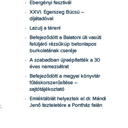
Ebergényi fesztivál
XXVI. Egerszeg Búcsú –
díjátadóval
Lazulj a téren!
Befejeződött a Balatoni úti vasúti
felüljáró rézsűkúp betonlapos
burkolatának cseréje
A szabadban újraépítették a 30
éves nemezsátrat
Befejeződött a megyei könyvtár
fűtéskorszerűsítése –
sajtótájékoztató
Emléktáblát helyeztek el dr. Mándi
Jenő tiszteletére a Pontház falán
,