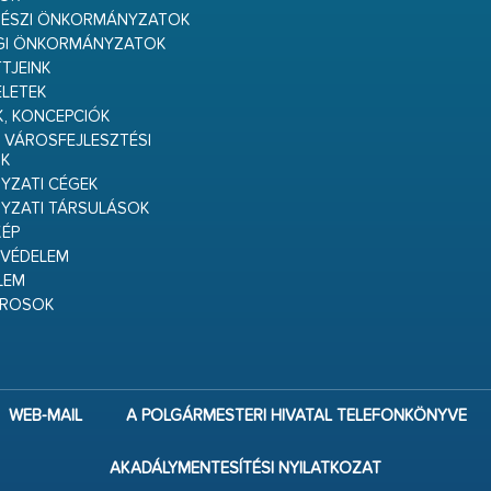
RÉSZI ÖNKORMÁNYZATOK
GI ÖNKORMÁNYZATOK
TJEINK
ELETEK
K, KONCEPCIÓK
 VÁROSFEJLESZTÉSI
K
ZATI CÉGEK
YZATI TÁRSULÁSOK
ÉP
VÉDELEM
LEM
ÁROSOK
WEB-MAIL
A POLGÁRMESTERI HIVATAL TELEFONKÖNYVE
AKADÁLYMENTESÍTÉSI NYILATKOZAT