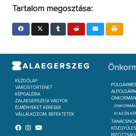
Tartalom megosztása:
Önkorm
KEZDŐLAP
POLGÁRME
VÁROSTÖRTÉNET
ALPOLGÁRM
KÉPGALÉRIA
ÖNKORMÁNY
ZALAEGERSZEGI VAGYOK
ÖNKORMÁNY
ÉLMÉNYEKET KERESEK
KI AZ ÉN K
VÁLLALKOZOM, BEFEKTETEK
TANÁCSNO
KÖZGYŰLÉ
BIZOTTSÁ