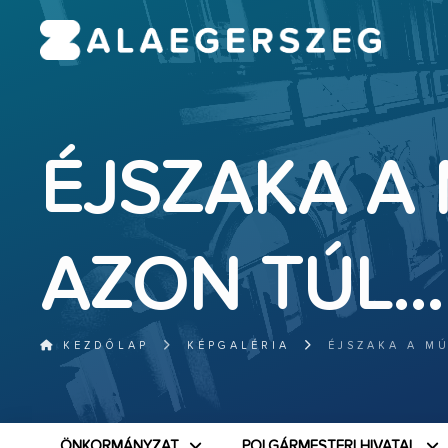
ÉJSZAKA A
AZON TÚL…
KEZDŐLAP
KÉPGALÉRIA
ÉJSZAKA A M
ÖNKORMÁNYZAT
POLGÁRMESTERI HIVATAL