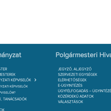
ányzat
Polgármesteri Hiva
STER
JEGYZŐ, ALJEGYZŐ
ESTEREK
SZERVEZETI EGYSÉGEK
ZATI KÉPVISELŐK
ELÉRHETŐSÉGEK
E-ÜGYINTÉZÉS
ZATI KÉPVISELŐK
ÜGYFÉLFOGADÁS – ÜGYINTÉZ
ÉPVISELŐM?
KÖZÉRDEKŰ ADATOK
K, TANÁCSADÓK
VÁLASZTÁSOK
S
GOK