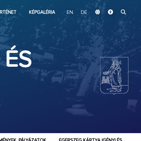
ugrás a fő tartalomhoz
RTÉNET
KÉPGALÉRIA
EN
DE
 ÉS
MÉNYEK, PÁLYÁZATOK
EGERSZEG KÁRTYA IGÉNYLÉS