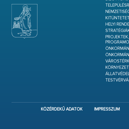
TELEPÜLÉS
NEMZETISÉ
KITÜNTETET
HELYI REND
STRATÉGIÁ
PROJEKTEK,
PROGRAMO
ÖNKORMÁNY
ÖNKORMÁN
VÁROSTÉRK
KÖRNYEZET
ÁLLATVÉDE
TESTVÉRV
KÖZÉRDEKŰ ADATOK
IMPRESSZUM