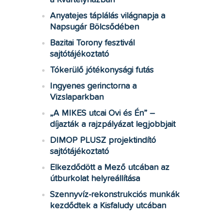
a Kvártélyházban
Anyatejes táplálás világnapja a
Napsugár Bölcsődében
Bazitai Torony fesztivál
sajtótájékoztató
Tókerülő jótékonysági futás
Ingyenes gerinctorna a
Vizslaparkban
„A MIKES utcai Ovi és Én” –
díjazták a rajzpályázat legjobbjait
DIMOP PLUSZ projektindító
sajtótájékoztató
Elkezdődött a Mező utcában az
útburkolat helyreállítása
Szennyvíz-rekonstrukciós munkák
kezdődtek a Kisfaludy utcában