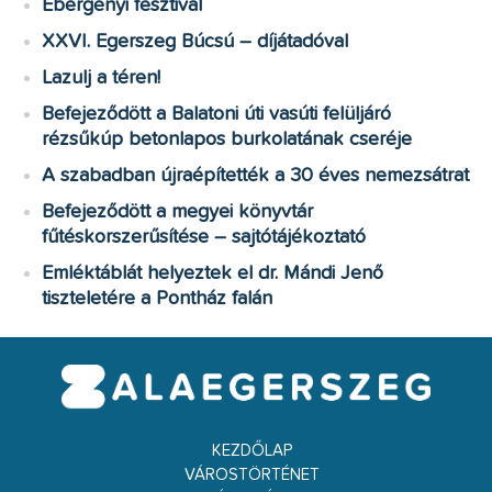
Ebergényi fesztivál
XXVI. Egerszeg Búcsú – díjátadóval
Lazulj a téren!
Befejeződött a Balatoni úti vasúti felüljáró
rézsűkúp betonlapos burkolatának cseréje
A szabadban újraépítették a 30 éves nemezsátrat
Befejeződött a megyei könyvtár
fűtéskorszerűsítése – sajtótájékoztató
Emléktáblát helyeztek el dr. Mándi Jenő
tiszteletére a Pontház falán
KEZDŐLAP
VÁROSTÖRTÉNET