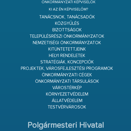
ÖNKORMÁNYZATI KÉPVISELŐK
KI AZ ÉN KÉPVISELŐM?
TANÁCSNOK, TANÁCSADÓK
KÖZGYŰLÉS
BIZOTTSÁGOK
TELEPÜLÉSRÉSZI ÖNKORMÁNYZATOK
NEMZETISÉGI ÖNKORMÁNYZATOK
KITÜNTETETTJEINK
HELYI RENDELETEK
STRATÉGIÁK, KONCEPCIÓK
PROJEKTEK, VÁROSFEJLESZTÉSI PROGRAMOK
ÖNKORMÁNYZATI CÉGEK
ÖNKORMÁNYZATI TÁRSULÁSOK
VÁROSTÉRKÉP
KÖRNYEZETVÉDELEM
ÁLLATVÉDELEM
TESTVÉRVÁROSOK
Polgármesteri Hivatal