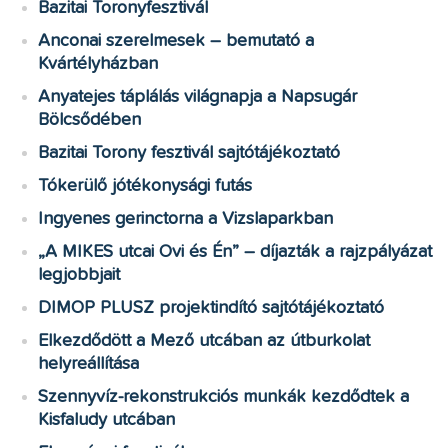
Bazitai Toronyfesztivál
Anconai szerelmesek – bemutató a
Kvártélyházban
Anyatejes táplálás világnapja a Napsugár
Bölcsődében
Bazitai Torony fesztivál sajtótájékoztató
Tókerülő jótékonysági futás
Ingyenes gerinctorna a Vizslaparkban
„A MIKES utcai Ovi és Én” – díjazták a rajzpályázat
legjobbjait
DIMOP PLUSZ projektindító sajtótájékoztató
Elkezdődött a Mező utcában az útburkolat
helyreállítása
Szennyvíz-rekonstrukciós munkák kezdődtek a
Kisfaludy utcában