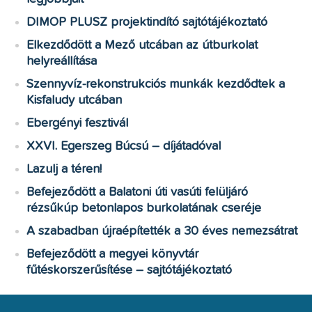
DIMOP PLUSZ projektindító sajtótájékoztató
Elkezdődött a Mező utcában az útburkolat
helyreállítása
Szennyvíz-rekonstrukciós munkák kezdődtek a
Kisfaludy utcában
Ebergényi fesztivál
XXVI. Egerszeg Búcsú – díjátadóval
Lazulj a téren!
Befejeződött a Balatoni úti vasúti felüljáró
rézsűkúp betonlapos burkolatának cseréje
A szabadban újraépítették a 30 éves nemezsátrat
Befejeződött a megyei könyvtár
fűtéskorszerűsítése – sajtótájékoztató