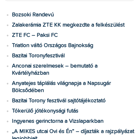
Bozsoki Randevú
Zalakerámia ZTE KK megkezdte a felkészülést
ZTE FC – Paksi FC
Triatlon váltó Országos Bajnokság
Bazitai Toronyfesztivál
Anconai szerelmesek – bemutató a
Kvártélyházban
Anyatejes táplálás világnapja a Napsugár
Bölcsődében
Bazitai Torony fesztivál sajtótájékoztató
Tókerülő jótékonysági futás
Ingyenes gerinctorna a Vizslaparkban
„A MIKES utcai Ovi és Én” – díjazták a rajzpályázat
legjobbjait