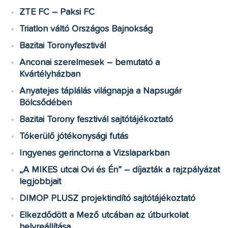
ZTE FC – Paksi FC
Triatlon váltó Országos Bajnokság
Bazitai Toronyfesztivál
Anconai szerelmesek – bemutató a
Kvártélyházban
Anyatejes táplálás világnapja a Napsugár
Bölcsődében
Bazitai Torony fesztivál sajtótájékoztató
Tókerülő jótékonysági futás
Ingyenes gerinctorna a Vizslaparkban
„A MIKES utcai Ovi és Én” – díjazták a rajzpályázat
legjobbjait
DIMOP PLUSZ projektindító sajtótájékoztató
Elkezdődött a Mező utcában az útburkolat
helyreállítása