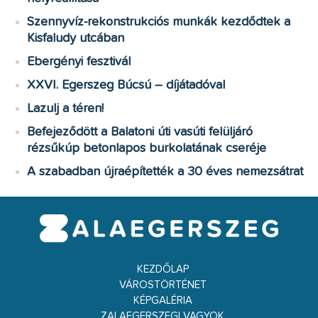
Szennyvíz-rekonstrukciós munkák kezdődtek a
Kisfaludy utcában
Ebergényi fesztivál
XXVI. Egerszeg Búcsú – díjátadóval
Lazulj a téren!
Befejeződött a Balatoni úti vasúti felüljáró
rézsűkúp betonlapos burkolatának cseréje
A szabadban újraépítették a 30 éves nemezsátrat
KEZDŐLAP
VÁROSTÖRTÉNET
KÉPGALÉRIA
ZALAEGERSZEGI VAGYOK