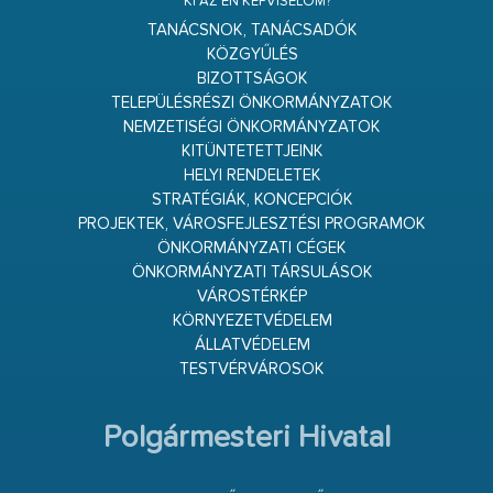
KI AZ ÉN KÉPVISELŐM?
TANÁCSNOK, TANÁCSADÓK
KÖZGYŰLÉS
BIZOTTSÁGOK
TELEPÜLÉSRÉSZI ÖNKORMÁNYZATOK
NEMZETISÉGI ÖNKORMÁNYZATOK
KITÜNTETETTJEINK
HELYI RENDELETEK
STRATÉGIÁK, KONCEPCIÓK
PROJEKTEK, VÁROSFEJLESZTÉSI PROGRAMOK
ÖNKORMÁNYZATI CÉGEK
ÖNKORMÁNYZATI TÁRSULÁSOK
VÁROSTÉRKÉP
KÖRNYEZETVÉDELEM
ÁLLATVÉDELEM
TESTVÉRVÁROSOK
Polgármesteri Hivatal