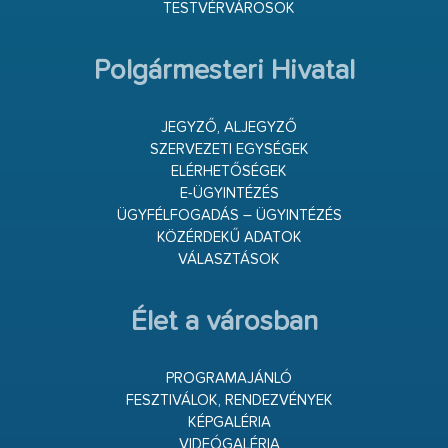
TESTVÉRVÁROSOK
Polgármesteri Hivatal
JEGYZŐ, ALJEGYZŐ
SZERVEZETI EGYSÉGEK
ELÉRHETŐSÉGEK
E-ÜGYINTÉZÉS
ÜGYFÉLFOGADÁS – ÜGYINTÉZÉS
KÖZÉRDEKŰ ADATOK
VÁLASZTÁSOK
Élet a városban
PROGRAMAJÁNLÓ
FESZTIVÁLOK, RENDEZVÉNYEK
KÉPGALÉRIA
VIDEÓGALÉRIA