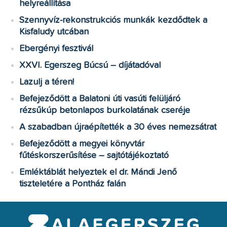
helyreállítása
Szennyvíz-rekonstrukciós munkák kezdődtek a
Kisfaludy utcában
Ebergényi fesztivál
XXVI. Egerszeg Búcsú – díjátadóval
Lazulj a téren!
Befejeződött a Balatoni úti vasúti felüljáró
rézsűkúp betonlapos burkolatának cseréje
A szabadban újraépítették a 30 éves nemezsátrat
Befejeződött a megyei könyvtár
fűtéskorszerűsítése – sajtótájékoztató
Emléktáblát helyeztek el dr. Mándi Jenő
tiszteletére a Pontház falán