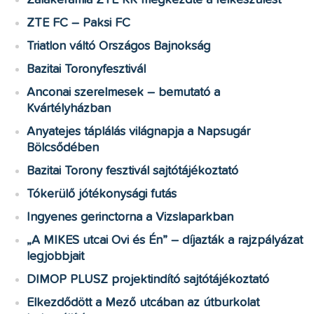
Zalakerámia ZTE KK megkezdte a felkészülést
ZTE FC – Paksi FC
Triatlon váltó Országos Bajnokság
Bazitai Toronyfesztivál
Anconai szerelmesek – bemutató a
Kvártélyházban
Anyatejes táplálás világnapja a Napsugár
Bölcsődében
Bazitai Torony fesztivál sajtótájékoztató
Tókerülő jótékonysági futás
Ingyenes gerinctorna a Vizslaparkban
„A MIKES utcai Ovi és Én” – díjazták a rajzpályázat
legjobbjait
DIMOP PLUSZ projektindító sajtótájékoztató
Elkezdődött a Mező utcában az útburkolat