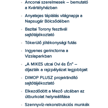
Anconai szerelmesek – bemutató
a Kvártélyházban
Anyatejes táplálás világnapja a
Napsugár Bölcsődében
Bazitai Torony fesztivál
sajtótájékoztató
Tókerülő jótékonysági futás
Ingyenes gerinctorna a
Vizslaparkban
„A MIKES utcai Ovi és Én” –
díjazták a rajzpályázat legjobbjait
DIMOP PLUSZ projektindító
sajtótájékoztató
Elkezdődött a Mező utcában az
útburkolat helyreállítása
Szennyvíz-rekonstrukciós munkák