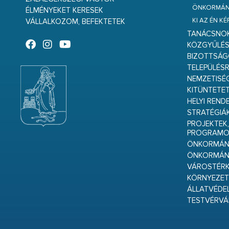
ÖNKORMÁNY
ÉLMÉNYEKET KERESEK
KI AZ ÉN K
VÁLLALKOZOM, BEFEKTETEK
TANÁCSNO
KÖZGYŰLÉ
BIZOTTSÁ
TELEPÜLÉS
NEMZETISÉ
KITÜNTETET
HELYI REND
STRATÉGIÁ
PROJEKTEK,
PROGRAMO
ÖNKORMÁNY
ÖNKORMÁN
VÁROSTÉRK
KÖRNYEZET
ÁLLATVÉDE
TESTVÉRV