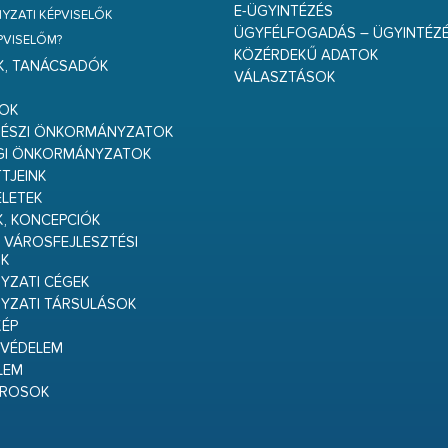
E-ÜGYINTÉZÉS
ZATI KÉPVISELŐK
ÜGYFÉLFOGADÁS – ÜGYINTÉZ
ÉPVISELŐM?
KÖZÉRDEKŰ ADATOK
K, TANÁCSADÓK
VÁLASZTÁSOK
S
GOK
RÉSZI ÖNKORMÁNYZATOK
GI ÖNKORMÁNYZATOK
TJEINK
ELETEK
K, KONCEPCIÓK
 VÁROSFEJLESZTÉSI
K
ZATI CÉGEK
YZATI TÁRSULÁSOK
ÉP
VÉDELEM
LEM
ÁROSOK