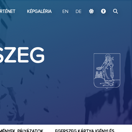
ugrás a fő tartalomhoz
RTÉNET
KÉPGALÉRIA
EN
DE
SZEG
MÉNYEK, PÁLYÁZATOK
EGERSZEG KÁRTYA IGÉNYLÉS