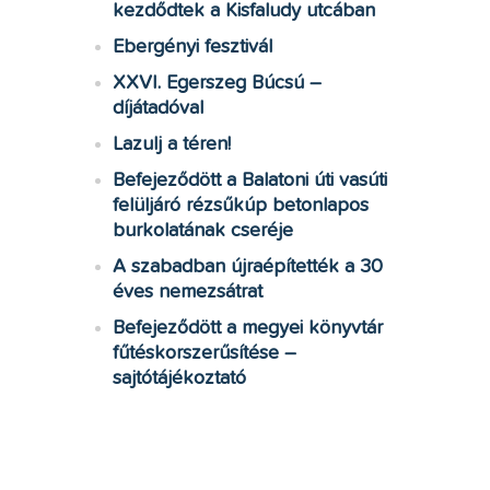
kezdődtek a Kisfaludy utcában
Ebergényi fesztivál
XXVI. Egerszeg Búcsú –
díjátadóval
Lazulj a téren!
Befejeződött a Balatoni úti vasúti
felüljáró rézsűkúp betonlapos
burkolatának cseréje
A szabadban újraépítették a 30
éves nemezsátrat
Befejeződött a megyei könyvtár
fűtéskorszerűsítése –
sajtótájékoztató