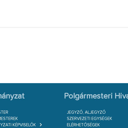
ányzat
Polgármesteri Hiva
STER
JEGYZŐ, ALJEGYZŐ
ESTEREK
SZERVEZETI EGYSÉGEK
ZATI KÉPVISELŐK
ELÉRHETŐSÉGEK