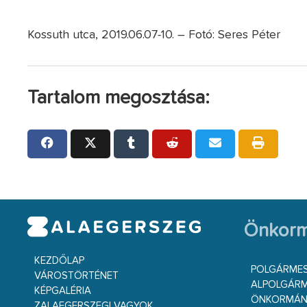
Kossuth utca, 2019.06.07-10. – Fotó: Seres Péter
Tartalom megosztása:
Önkorm
KEZDŐLAP
POLGÁRME
VÁROSTÖRTÉNET
ALPOLGÁRM
KÉPGALÉRIA
ÖNKORMÁNY
ZALAEGERSZEGI VAGYOK