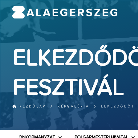
ELKEZDŐDÖ
FESZTIVÁL
KEZDŐLAP
KÉPGALÉRIA
ELKEZDŐDÖTT
ÖNKORMÁNYZAT
POLGÁRMESTERI HIVATAL