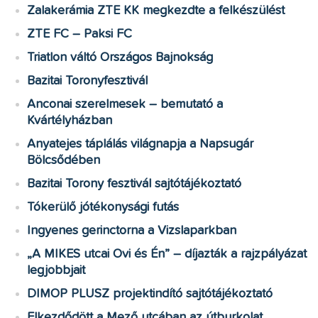
Zalakerámia ZTE KK megkezdte a felkészülést
ZTE FC – Paksi FC
Triatlon váltó Országos Bajnokság
Bazitai Toronyfesztivál
Anconai szerelmesek – bemutató a
Kvártélyházban
Anyatejes táplálás világnapja a Napsugár
Bölcsődében
Bazitai Torony fesztivál sajtótájékoztató
Tókerülő jótékonysági futás
Ingyenes gerinctorna a Vizslaparkban
„A MIKES utcai Ovi és Én” – díjazták a rajzpályázat
legjobbjait
DIMOP PLUSZ projektindító sajtótájékoztató
Elkezdődött a Mező utcában az útburkolat