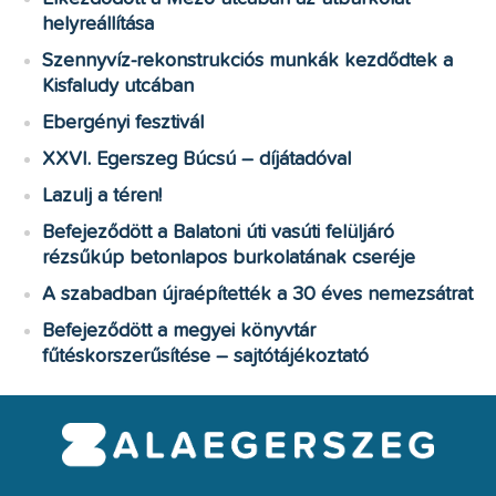
helyreállítása
Szennyvíz-rekonstrukciós munkák kezdődtek a
Kisfaludy utcában
Ebergényi fesztivál
XXVI. Egerszeg Búcsú – díjátadóval
Lazulj a téren!
Befejeződött a Balatoni úti vasúti felüljáró
rézsűkúp betonlapos burkolatának cseréje
A szabadban újraépítették a 30 éves nemezsátrat
Befejeződött a megyei könyvtár
fűtéskorszerűsítése – sajtótájékoztató