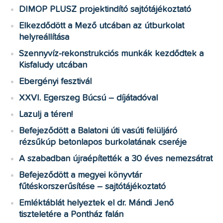
DIMOP PLUSZ projektindító sajtótájékoztató
Elkezdődött a Mező utcában az útburkolat
helyreállítása
Szennyvíz-rekonstrukciós munkák kezdődtek a
Kisfaludy utcában
Ebergényi fesztivál
XXVI. Egerszeg Búcsú – díjátadóval
Lazulj a téren!
Befejeződött a Balatoni úti vasúti felüljáró
rézsűkúp betonlapos burkolatának cseréje
A szabadban újraépítették a 30 éves nemezsátrat
Befejeződött a megyei könyvtár
fűtéskorszerűsítése – sajtótájékoztató
Emléktáblát helyeztek el dr. Mándi Jenő
tiszteletére a Pontház falán