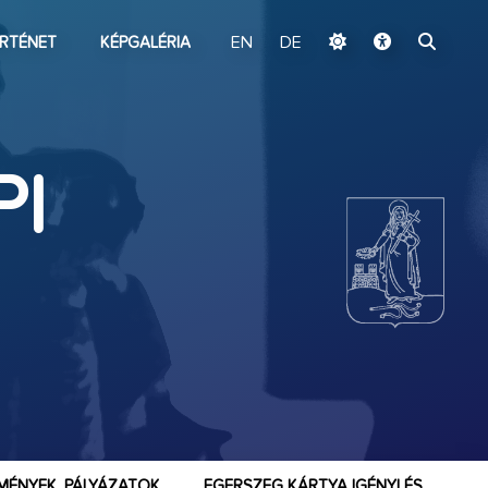
ugrás a fő tartalomhoz
RTÉNET
KÉPGALÉRIA
EN
DE
PI
MÉNYEK, PÁLYÁZATOK
EGERSZEG KÁRTYA IGÉNYLÉS