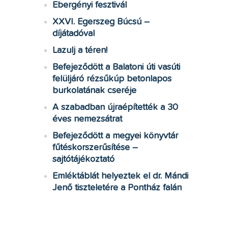
Ebergényi fesztivál
XXVI. Egerszeg Búcsú –
díjátadóval
Lazulj a téren!
Befejeződött a Balatoni úti vasúti
felüljáró rézsűkúp betonlapos
burkolatának cseréje
A szabadban újraépítették a 30
éves nemezsátrat
Befejeződött a megyei könyvtár
fűtéskorszerűsítése –
sajtótájékoztató
Emléktáblát helyeztek el dr. Mándi
Jenő tiszteletére a Pontház falán