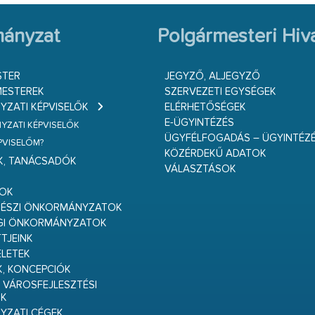
ányzat
Polgármesteri Hiva
STER
JEGYZŐ, ALJEGYZŐ
ESTEREK
SZERVEZETI EGYSÉGEK
ZATI KÉPVISELŐK
ELÉRHETŐSÉGEK
E-ÜGYINTÉZÉS
ZATI KÉPVISELŐK
ÜGYFÉLFOGADÁS – ÜGYINTÉZ
ÉPVISELŐM?
KÖZÉRDEKŰ ADATOK
K, TANÁCSADÓK
VÁLASZTÁSOK
S
GOK
RÉSZI ÖNKORMÁNYZATOK
GI ÖNKORMÁNYZATOK
TJEINK
ELETEK
K, KONCEPCIÓK
 VÁROSFEJLESZTÉSI
K
ZATI CÉGEK