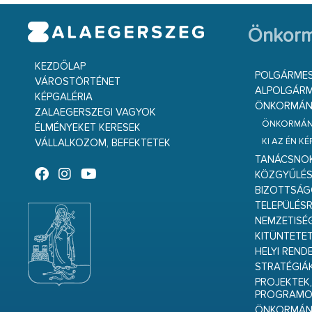
Önkorm
KEZDŐLAP
POLGÁRME
VÁROSTÖRTÉNET
ALPOLGÁRM
KÉPGALÉRIA
ÖNKORMÁNY
ZALAEGERSZEGI VAGYOK
ÖNKORMÁNY
ÉLMÉNYEKET KERESEK
KI AZ ÉN K
VÁLLALKOZOM, BEFEKTETEK
TANÁCSNO
KÖZGYŰLÉ
BIZOTTSÁ
TELEPÜLÉS
NEMZETISÉ
KITÜNTETET
HELYI REND
STRATÉGIÁ
PROJEKTEK,
PROGRAMO
ÖNKORMÁNY