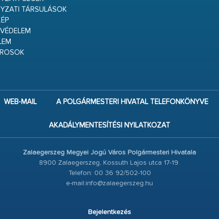
YZATI TÁRSULÁSOK
ÉP
VÉDELEM
LEM
ÁROSOK
WEB-MAIL
A POLGÁRMESTERI HIVATAL TELEFONKÖNYVE
AKADÁLYMENTESÍTÉSI NYILATKOZAT
Zalaegerszeg Megyei Jogú Város Polgármesteri Hivatala
8900 Zalaegerszeg, Kossuth Lajos utca 17-19.
Telefon: 00 36 92/502-100
e-mail:info@zalaegerszeg.hu
Bejelentkezés