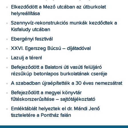
Elkezdődött a Mező utcában az útburkolat
helyreállítása
Szennyvíz-rekonstrukciós munkák kezdődtek a
Kisfaludy utcában
Ebergényi fesztivál
XXVI. Egerszeg Búcsú – díjátadóval
Lazulj a téren!
Befejeződött a Balatoni úti vasúti felüljáró
rézsűkúp betonlapos burkolatának cseréje
A szabadban újraépítették a 30 éves nemezsátrat
Befejeződött a megyei könyvtár
fűtéskorszerűsítése – sajtótájékoztató
Emléktáblát helyeztek el dr. Mándi Jenő
tiszteletére a Pontház falán