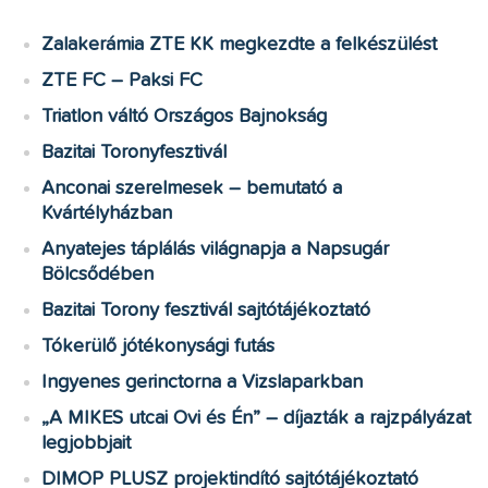
Zalakerámia ZTE KK megkezdte a felkészülést
ZTE FC – Paksi FC
Triatlon váltó Országos Bajnokság
Bazitai Toronyfesztivál
Anconai szerelmesek – bemutató a
Kvártélyházban
Anyatejes táplálás világnapja a Napsugár
Bölcsődében
Bazitai Torony fesztivál sajtótájékoztató
Tókerülő jótékonysági futás
Ingyenes gerinctorna a Vizslaparkban
„A MIKES utcai Ovi és Én” – díjazták a rajzpályázat
legjobbjait
DIMOP PLUSZ projektindító sajtótájékoztató