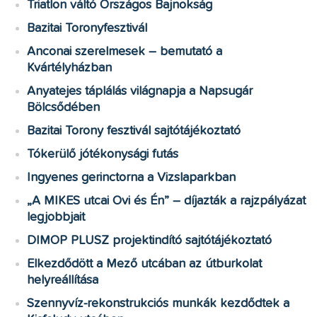
Triatlon váltó Országos Bajnokság
Bazitai Toronyfesztivál
Anconai szerelmesek – bemutató a
Kvártélyházban
Anyatejes táplálás világnapja a Napsugár
Bölcsődében
Bazitai Torony fesztivál sajtótájékoztató
Tókerülő jótékonysági futás
Ingyenes gerinctorna a Vizslaparkban
„A MIKES utcai Ovi és Én” – díjazták a rajzpályázat
legjobbjait
DIMOP PLUSZ projektindító sajtótájékoztató
Elkezdődött a Mező utcában az útburkolat
helyreállítása
Szennyvíz-rekonstrukciós munkák kezdődtek a