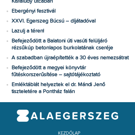
Kisfaludy utcában
Ebergényi fesztivál
XXVI. Egerszeg Búcsú – díjátadóval
Lazulj a téren!
Befejeződött a Balatoni úti vasúti felüljáró
rézsűkúp betonlapos burkolatának cseréje
A szabadban újraépítették a 30 éves nemezsátrat
Befejeződött a megyei könyvtár
fűtéskorszerűsítése – sajtótájékoztató
Emléktáblát helyeztek el dr. Mándi Jenő
tiszteletére a Pontház falán
KEZDŐLAP