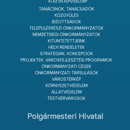
KI AZ ÉN KÉPVISELŐM?
TANÁCSNOK, TANÁCSADÓK
KÖZGYŰLÉS
BIZOTTSÁGOK
TELEPÜLÉSRÉSZI ÖNKORMÁNYZATOK
NEMZETISÉGI ÖNKORMÁNYZATOK
KITÜNTETETTJEINK
HELYI RENDELETEK
STRATÉGIÁK, KONCEPCIÓK
PROJEKTEK, VÁROSFEJLESZTÉSI PROGRAMOK
ÖNKORMÁNYZATI CÉGEK
ÖNKORMÁNYZATI TÁRSULÁSOK
VÁROSTÉRKÉP
KÖRNYEZETVÉDELEM
ÁLLATVÉDELEM
TESTVÉRVÁROSOK
Polgármesteri Hivatal