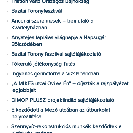
Triatlon váltó Országos Bajnokság
Bazitai Toronyfesztivál
Anconai szerelmesek – bemutató a
Kvártélyházban
Anyatejes táplálás világnapja a Napsugár
Bölcsődében
Bazitai Torony fesztivál sajtótájékoztató
Tókerülő jótékonysági futás
Ingyenes gerinctorna a Vizslaparkban
„A MIKES utcai Ovi és Én” – díjazták a rajzpályázat
legjobbjait
DIMOP PLUSZ projektindító sajtótájékoztató
Elkezdődött a Mező utcában az útburkolat
helyreállítása
Szennyvíz-rekonstrukciós munkák kezdődtek a