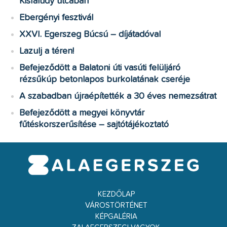
Kisfaludy utcában
Ebergényi fesztivál
XXVI. Egerszeg Búcsú – díjátadóval
Lazulj a téren!
Befejeződött a Balatoni úti vasúti felüljáró
rézsűkúp betonlapos burkolatának cseréje
A szabadban újraépítették a 30 éves nemezsátrat
Befejeződött a megyei könyvtár
fűtéskorszerűsítése – sajtótájékoztató
KEZDŐLAP
VÁROSTÖRTÉNET
KÉPGALÉRIA