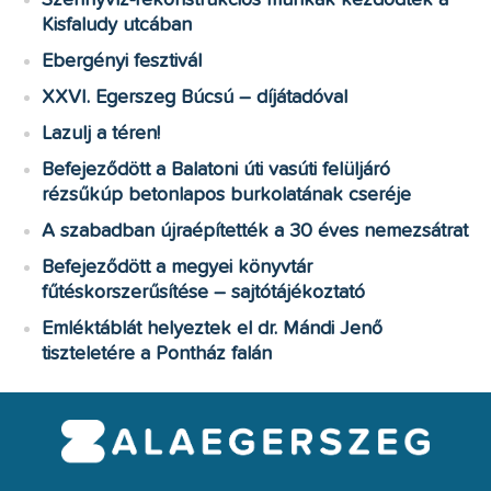
Kisfaludy utcában
Ebergényi fesztivál
XXVI. Egerszeg Búcsú – díjátadóval
Lazulj a téren!
Befejeződött a Balatoni úti vasúti felüljáró
rézsűkúp betonlapos burkolatának cseréje
A szabadban újraépítették a 30 éves nemezsátrat
Befejeződött a megyei könyvtár
fűtéskorszerűsítése – sajtótájékoztató
Emléktáblát helyeztek el dr. Mándi Jenő
tiszteletére a Pontház falán