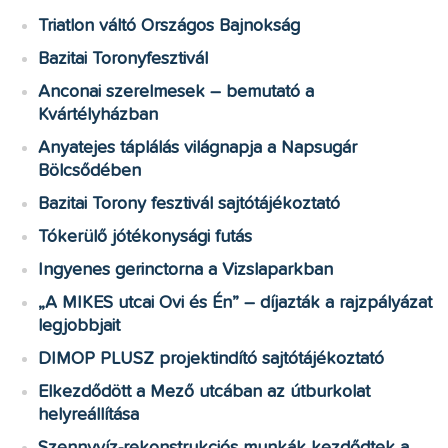
Triatlon váltó Országos Bajnokság
Bazitai Toronyfesztivál
Anconai szerelmesek – bemutató a
Kvártélyházban
Anyatejes táplálás világnapja a Napsugár
Bölcsődében
Bazitai Torony fesztivál sajtótájékoztató
Tókerülő jótékonysági futás
Ingyenes gerinctorna a Vizslaparkban
„A MIKES utcai Ovi és Én” – díjazták a rajzpályázat
legjobbjait
DIMOP PLUSZ projektindító sajtótájékoztató
Elkezdődött a Mező utcában az útburkolat
helyreállítása
Szennyvíz-rekonstrukciós munkák kezdődtek a