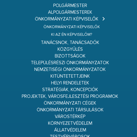
POLGÁRMESTER
ALPOLGÁRMESTEREK
ÖNKORMÁNYZATI KÉPVISELŐK
ÖNKORMÁNYZATI KÉPVISELŐK
KI AZ ÉN KÉPVISELŐM?
TANÁCSNOK, TANÁCSADÓK
KÖZGYŰLÉS
BIZOTTSÁGOK
TELEPÜLÉSRÉSZI ÖNKORMÁNYZATOK
NEMZETISÉGI ÖNKORMÁNYZATOK
KITÜNTETETTJEINK
HELYI RENDELETEK
STRATÉGIÁK, KONCEPCIÓK
PROJEKTEK, VÁROSFEJLESZTÉSI PROGRAMOK
ÖNKORMÁNYZATI CÉGEK
ÖNKORMÁNYZATI TÁRSULÁSOK
VÁROSTÉRKÉP
KÖRNYEZETVÉDELEM
ÁLLATVÉDELEM
TESTVÉRVÁROSOK