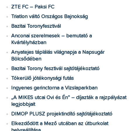
ZTE FC – Paksi FC
Triatlon váltó Országos Bajnokság
Bazitai Toronyfesztivál
Anconai szerelmesek – bemutató a
Kvártélyházban
Anyatejes táplálás világnapja a Napsugár
Bölcsődében
Bazitai Torony fesztivál sajtótájékoztató
Tókerülő jótékonysági futás
Ingyenes gerinctorna a Vizslaparkban
„A MIKES utcai Ovi és Én” – díjazták a rajzpályázat
legjobbjait
DIMOP PLUSZ projektindító sajtótájékoztató
Elkezdődött a Mező utcában az útburkolat
helyreállítása