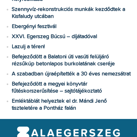
Szennyvíz-rekonstrukciós munkák kezdődtek a
Kisfaludy utcában
Ebergényi fesztivál
XXVI. Egerszeg Búcsú – díjátadóval
Lazulj a téren!
Befejeződött a Balatoni úti vasúti felüljáró
rézsűkúp betonlapos burkolatának cseréje
A szabadban újraépítették a 30 éves nemezsátrat
Befejeződött a megyei könyvtár
fűtéskorszerűsítése – sajtótájékoztató
Emléktáblát helyeztek el dr. Mándi Jenő
tiszteletére a Pontház falán