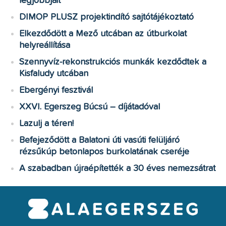
legjobbjait
DIMOP PLUSZ projektindító sajtótájékoztató
Elkezdődött a Mező utcában az útburkolat
helyreállítása
Szennyvíz-rekonstrukciós munkák kezdődtek a
Kisfaludy utcában
Ebergényi fesztivál
XXVI. Egerszeg Búcsú – díjátadóval
Lazulj a téren!
Befejeződött a Balatoni úti vasúti felüljáró
rézsűkúp betonlapos burkolatának cseréje
A szabadban újraépítették a 30 éves nemezsátrat