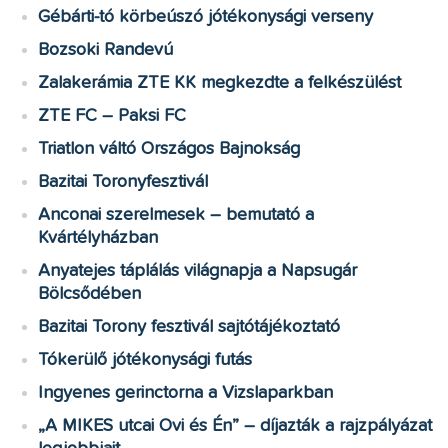
Gébárti-tó körbeúszó jótékonysági verseny
Bozsoki Randevú
Zalakerámia ZTE KK megkezdte a felkészülést
ZTE FC – Paksi FC
Triatlon váltó Országos Bajnokság
Bazitai Toronyfesztivál
Anconai szerelmesek – bemutató a
Kvártélyházban
Anyatejes táplálás világnapja a Napsugár
Bölcsődében
Bazitai Torony fesztivál sajtótájékoztató
Tókerülő jótékonysági futás
Ingyenes gerinctorna a Vizslaparkban
„A MIKES utcai Ovi és Én” – díjazták a rajzpályázat