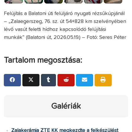
Felújítás a Balatoni úti felüljáró nyugati rézsűkúpjánál
– „Zalaegerszeg, 76. sz. út 54+828 km szelvényében
lévő vasút feletti hídhoz kapcsolódó felújítási
munkák” (Balatoni út, 2026.05.19.) – Fotó: Seres Péter
Tartalom megosztása:
Galériák
Zalakerámia ZTE KK megkezdte a felkészülést