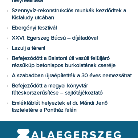
helyreállítása
Szennyvíz-rekonstrukciós munkák kezdődtek a
Kisfaludy utcában
Ebergényi fesztivál
XXVI. Egerszeg Búcsú – díjátadóval
Lazulj a téren!
Befejeződött a Balatoni úti vasúti felüljáró
rézsűkúp betonlapos burkolatának cseréje
A szabadban újraépítették a 30 éves nemezsátrat
Befejeződött a megyei könyvtár
fűtéskorszerűsítése – sajtótájékoztató
Emléktáblát helyeztek el dr. Mándi Jenő
tiszteletére a Pontház falán