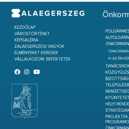
Önkorm
KEZDŐLAP
POLGÁRME
VÁROSTÖRTÉNET
ALPOLGÁRM
KÉPGALÉRIA
ÖNKORMÁNY
ZALAEGERSZEGI VAGYOK
ÖNKORMÁNY
ÉLMÉNYEKET KERESEK
KI AZ ÉN K
VÁLLALKOZOM, BEFEKTETEK
TANÁCSNO
KÖZGYŰLÉ
BIZOTTSÁ
TELEPÜLÉS
NEMZETISÉ
KITÜNTETET
HELYI REND
STRATÉGIÁ
PROJEKTEK,
PROGRAMO
ÖNKORMÁNY