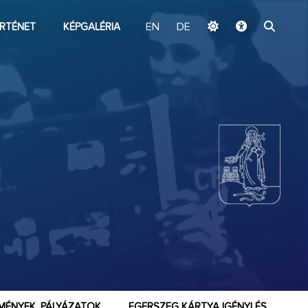
ugrás a fő tartalomhoz
RTÉNET
KÉPGALÉRIA
EN
DE
MÉNYEK, PÁLYÁZATOK
EGERSZEG KÁRTYA IGÉNYLÉS