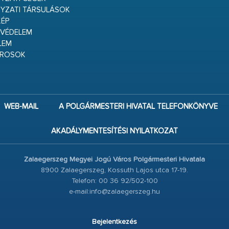
YZATI TÁRSULÁSOK
ÉP
VÉDELEM
LEM
ÁROSOK
WEB-MAIL
A POLGÁRMESTERI HIVATAL TELEFONKÖNYVE
AKADÁLYMENTESÍTÉSI NYILATKOZAT
Zalaegerszeg Megyei Jogú Város Polgármesteri Hivatala
8900 Zalaegerszeg, Kossuth Lajos utca 17-19.
Telefon: 00 36 92/502-100
e-mail:info@zalaegerszeg.hu
Bejelentkezés