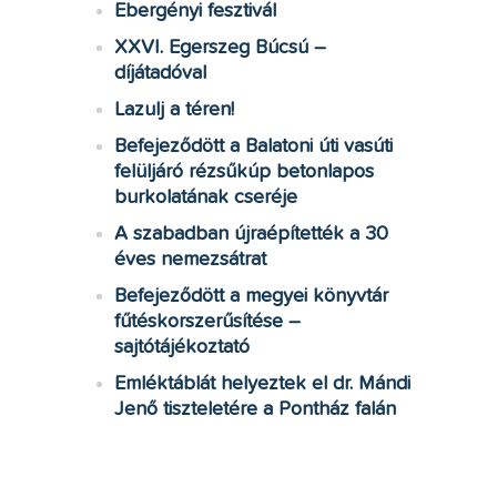
Ebergényi fesztivál
XXVI. Egerszeg Búcsú –
díjátadóval
Lazulj a téren!
Befejeződött a Balatoni úti vasúti
felüljáró rézsűkúp betonlapos
burkolatának cseréje
A szabadban újraépítették a 30
éves nemezsátrat
Befejeződött a megyei könyvtár
fűtéskorszerűsítése –
sajtótájékoztató
Emléktáblát helyeztek el dr. Mándi
Jenő tiszteletére a Pontház falán