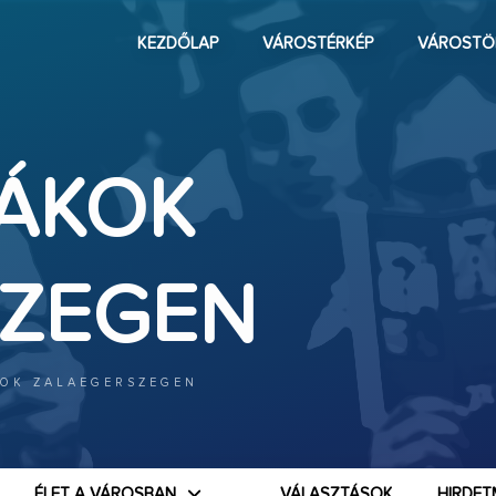
KEZDŐLAP
VÁROSTÉRKÉP
VÁROSTÖ
IÁKOK
SZEGEN
KOK ZALAEGERSZEGEN
ÉLET A VÁROSBAN
VÁLASZTÁSOK
HIRDET