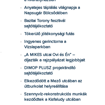
a Kvártélyházban
Anyatejes táplálás világnapja a
Napsugár Bölcsődében
Bazitai Torony fesztivál
sajtótájékoztató
Tókerülő jótékonysági futás
Ingyenes gerinctorna a
Vizslaparkban
„A MIKES utcai Ovi és Én” –
díjazták a rajzpályázat legjobbjait
DIMOP PLUSZ projektindító
sajtótájékoztató
Elkezdődött a Mező utcában az
útburkolat helyreállítása
Szennyvíz-rekonstrukciós munkák
kezdődtek a Kisfaludy utcában