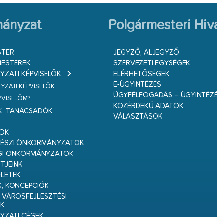
ányzat
Polgármesteri Hiva
STER
JEGYZŐ, ALJEGYZŐ
ESTEREK
SZERVEZETI EGYSÉGEK
ZATI KÉPVISELŐK
ELÉRHETŐSÉGEK
E-ÜGYINTÉZÉS
ZATI KÉPVISELŐK
ÜGYFÉLFOGADÁS – ÜGYINTÉZ
ÉPVISELŐM?
KÖZÉRDEKŰ ADATOK
K, TANÁCSADÓK
VÁLASZTÁSOK
S
GOK
RÉSZI ÖNKORMÁNYZATOK
GI ÖNKORMÁNYZATOK
TJEINK
ELETEK
K, KONCEPCIÓK
 VÁROSFEJLESZTÉSI
K
ZATI CÉGEK