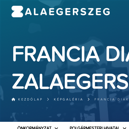
FRANCIA D
ZALAEGER
KEZDŐLAP
KÉPGALÉRIA
FRANCIA DIÁ
ÖNKORMÁNYZAT
POLGÁRMESTERI HIVATAL