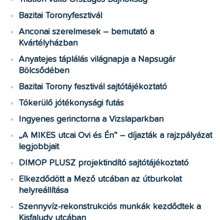
Bazitai Toronyfesztivál
Anconai szerelmesek – bemutató a
Kvártélyházban
Anyatejes táplálás világnapja a Napsugár
Bölcsődében
Bazitai Torony fesztivál sajtótájékoztató
Tókerülő jótékonysági futás
Ingyenes gerinctorna a Vizslaparkban
„A MIKES utcai Ovi és Én” – díjazták a rajzpályázat
legjobbjait
DIMOP PLUSZ projektindító sajtótájékoztató
Elkezdődött a Mező utcában az útburkolat
helyreállítása
Szennyvíz-rekonstrukciós munkák kezdődtek a
Kisfaludy utcában