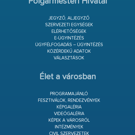
Polgármesteri Hivatal
JEGYZŐ, ALJEGYZŐ
SZERVEZETI EGYSÉGEK
ELÉRHETŐSÉGEK
E-ÜGYINTÉZÉS
ÜGYFÉLFOGADÁS – ÜGYINTÉZÉS
KÖZÉRDEKŰ ADATOK
VÁLASZTÁSOK
Élet a városban
PROGRAMAJÁNLÓ
FESZTIVÁLOK, RENDEZVÉNYEK
KÉPGALÉRIA
VIDEÓGALÉRIA
KÉPEK A VÁROSRÓL
INTÉZMÉNYEK
CIVIL SZERVEZETEK