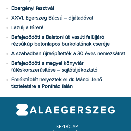
Ebergényi fesztivál
XXVI. Egerszeg Búcsú – díjátadóval
Lazulj a téren!
Befejeződött a Balatoni úti vasúti felüljáró
rézsűkúp betonlapos burkolatának cseréje
A szabadban újraépítették a 30 éves nemezsátrat
Befejeződött a megyei könyvtár
fűtéskorszerűsítése – sajtótájékoztató
Emléktáblát helyeztek el dr. Mándi Jenő
tiszteletére a Pontház falán
KEZDŐLAP