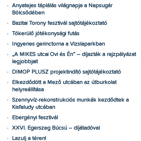
Anyatejes táplálás világnapja a Napsugár
Bölcsődében
Bazitai Torony fesztivál sajtótájékoztató
Tókerülő jótékonysági futás
Ingyenes gerinctorna a Vizslaparkban
„A MIKES utcai Ovi és Én” – díjazták a rajzpályázat
legjobbjait
DIMOP PLUSZ projektindító sajtótájékoztató
Elkezdődött a Mező utcában az útburkolat
helyreállítása
Szennyvíz-rekonstrukciós munkák kezdődtek a
Kisfaludy utcában
Ebergényi fesztivál
XXVI. Egerszeg Búcsú – díjátadóval
Lazulj a téren!