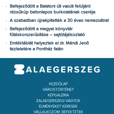
Befejeződött a Balatoni úti vasúti felüljáró
rézsűkúp betonlapos burkolatának cseréje
A szabadban újraépítették a 30 éves nemezsátrat
Befejeződött a megyei könyvtár
fűtéskorszerűsítése – sajtótájékoztató
Emléktáblát helyeztek el dr. Mándi Jenő
tiszteletére a Pontház falán
KEZDŐLAP
VÁROSTÖRTÉNET
KÉPGALÉRIA
ZALAEGERSZEGI VAGYOK
ÉLMÉNYEKET KERESEK
VÁLLALKOZOM, BEFEKTETEK