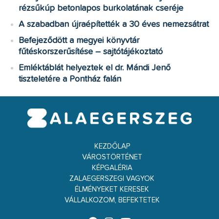
rézsűkúp betonlapos burkolatának cseréje
A szabadban újraépítették a 30 éves nemezsátrat
Befejeződött a megyei könyvtár
fűtéskorszerűsítése – sajtótájékoztató
Emléktáblát helyeztek el dr. Mándi Jenő
tiszteletére a Pontház falán
KEZDŐLAP
VÁROSTÖRTÉNET
KÉPGALÉRIA
ZALAEGERSZEGI VAGYOK
ÉLMÉNYEKET KERESEK
VÁLLALKOZOM, BEFEKTETEK