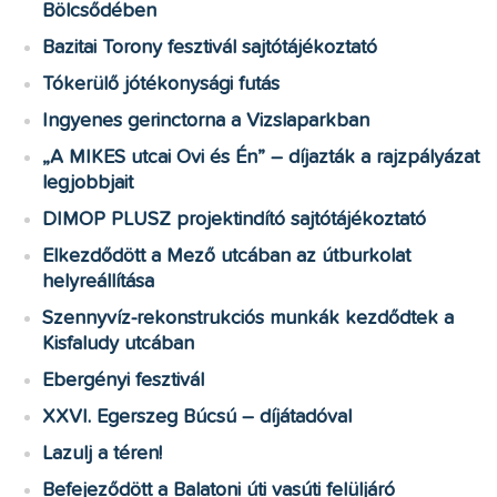
Bölcsődében
Bazitai Torony fesztivál sajtótájékoztató
Tókerülő jótékonysági futás
Ingyenes gerinctorna a Vizslaparkban
„A MIKES utcai Ovi és Én” – díjazták a rajzpályázat
legjobbjait
DIMOP PLUSZ projektindító sajtótájékoztató
Elkezdődött a Mező utcában az útburkolat
helyreállítása
Szennyvíz-rekonstrukciós munkák kezdődtek a
Kisfaludy utcában
Ebergényi fesztivál
XXVI. Egerszeg Búcsú – díjátadóval
Lazulj a téren!
Befejeződött a Balatoni úti vasúti felüljáró