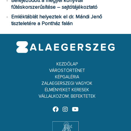
Befejeződött a megyei könyvtár
fűtéskorszerűsítése – sajtótájékoztató
Emléktáblát helyeztek el dr. Mándi Jenő
tiszteletére a Pontház falán
KEZDŐLAP
VÁROSTÖRTÉNET
KÉPGALÉRIA
ZALAEGERSZEGI VAGYOK
ÉLMÉNYEKET KERESEK
VÁLLALKOZOM, BEFEKTETEK