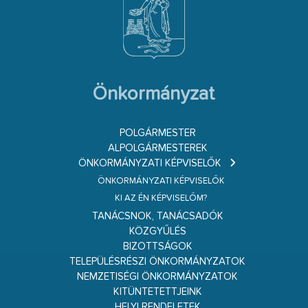
Önkormányzat
POLGÁRMESTER
ALPOLGÁRMESTEREK
ÖNKORMÁNYZATI KÉPVISELŐK
ÖNKORMÁNYZATI KÉPVISELŐK
KI AZ ÉN KÉPVISELŐM?
TANÁCSNOK, TANÁCSADÓK
KÖZGYŰLÉS
BIZOTTSÁGOK
TELEPÜLÉSRÉSZI ÖNKORMÁNYZATOK
NEMZETISÉGI ÖNKORMÁNYZATOK
KITÜNTETETTJEINK
HELYI RENDELETEK