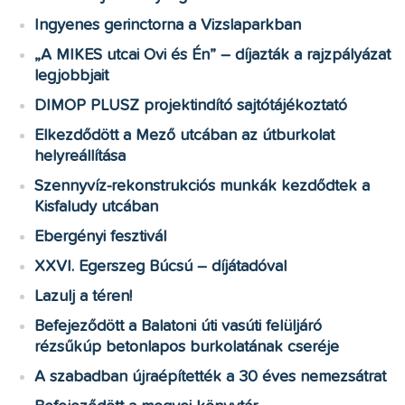
Ingyenes gerinctorna a Vizslaparkban
„A MIKES utcai Ovi és Én” – díjazták a rajzpályázat
legjobbjait
DIMOP PLUSZ projektindító sajtótájékoztató
Elkezdődött a Mező utcában az útburkolat
helyreállítása
Szennyvíz-rekonstrukciós munkák kezdődtek a
Kisfaludy utcában
Ebergényi fesztivál
XXVI. Egerszeg Búcsú – díjátadóval
Lazulj a téren!
Befejeződött a Balatoni úti vasúti felüljáró
rézsűkúp betonlapos burkolatának cseréje
A szabadban újraépítették a 30 éves nemezsátrat