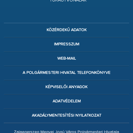
TÚRAÚTVONALAK
KÖZÉRDEKŰ ADATOK
IMPRESSZUM
WEB-MAIL
A POLGÁRMESTERI HIVATAL TELEFONKÖNYVE
KÉPVISELŐI ANYAGOK
ADATVÉDELEM
AKADÁLYMENTESÍTÉSI NYILATKOZAT
Zalaegerszeg Megyei Jogú Város Polgármesteri Hivatala