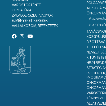
POLGÁRME
VÁROSTÖRTÉNET
ALPOLGÁRM
KÉPGALÉRIA
ÖNKORMÁNY
ZALAEGERSZEGI VAGYOK
ÖNKORMÁNY
ÉLMÉNYEKET KERESEK
KI AZ ÉN K
VÁLLALKOZOM, BEFEKTETEK
TANÁCSNO
KÖZGYŰLÉ
BIZOTTSÁ
TELEPÜLÉS
NEMZETISÉ
KITÜNTETET
HELYI REND
STRATÉGIÁ
PROJEKTEK,
PROGRAMO
ÖNKORMÁNY
ÖNKORMÁN
VÁROSTÉRK
KÖRNYEZET
ÁLLATVÉDE