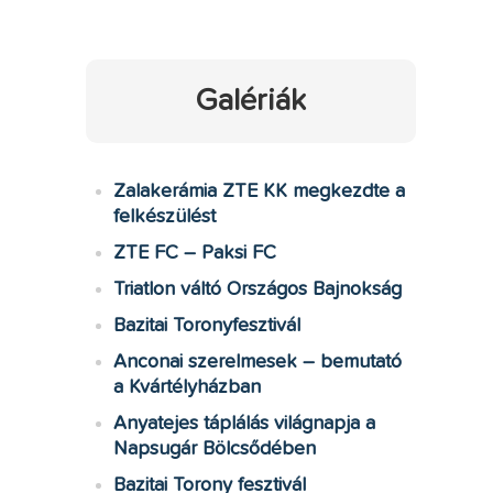
Galériák
Zalakerámia ZTE KK megkezdte a
felkészülést
ZTE FC – Paksi FC
Triatlon váltó Országos Bajnokság
Bazitai Toronyfesztivál
Anconai szerelmesek – bemutató
a Kvártélyházban
Anyatejes táplálás világnapja a
Napsugár Bölcsődében
Bazitai Torony fesztivál