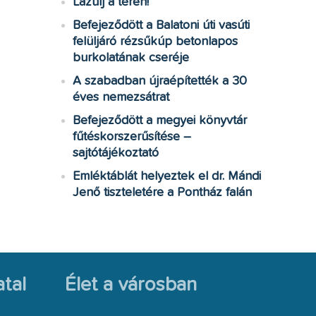
Lazulj a téren!
Befejeződött a Balatoni úti vasúti
felüljáró rézsűkúp betonlapos
burkolatának cseréje
A szabadban újraépítették a 30
éves nemezsátrat
Befejeződött a megyei könyvtár
fűtéskorszerűsítése –
sajtótájékoztató
Emléktáblát helyeztek el dr. Mándi
Jenő tiszteletére a Pontház falán
tal
Élet a városban