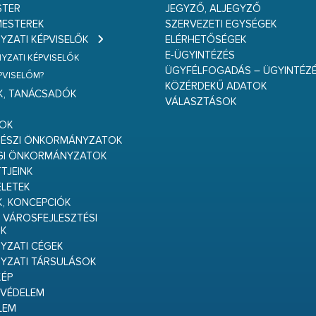
STER
JEGYZŐ, ALJEGYZŐ
ESTEREK
SZERVEZETI EGYSÉGEK
ZATI KÉPVISELŐK
ELÉRHETŐSÉGEK
E-ÜGYINTÉZÉS
ZATI KÉPVISELŐK
ÜGYFÉLFOGADÁS – ÜGYINTÉZ
ÉPVISELŐM?
KÖZÉRDEKŰ ADATOK
K, TANÁCSADÓK
VÁLASZTÁSOK
S
GOK
RÉSZI ÖNKORMÁNYZATOK
GI ÖNKORMÁNYZATOK
TJEINK
ELETEK
K, KONCEPCIÓK
 VÁROSFEJLESZTÉSI
K
ZATI CÉGEK
YZATI TÁRSULÁSOK
ÉP
VÉDELEM
LEM