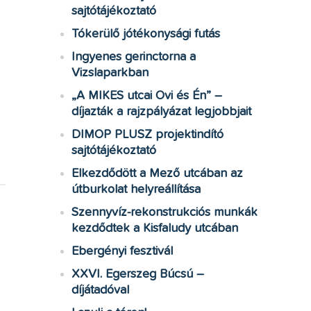
sajtótájékoztató
Tókerülő jótékonysági futás
Ingyenes gerinctorna a
Vizslaparkban
„A MIKES utcai Ovi és Én” –
díjazták a rajzpályázat legjobbjait
DIMOP PLUSZ projektindító
sajtótájékoztató
Elkezdődött a Mező utcában az
útburkolat helyreállítása
Szennyvíz-rekonstrukciós munkák
kezdődtek a Kisfaludy utcában
Ebergényi fesztivál
XXVI. Egerszeg Búcsú –
díjátadóval