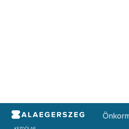
Önkorm
KEZDŐLAP