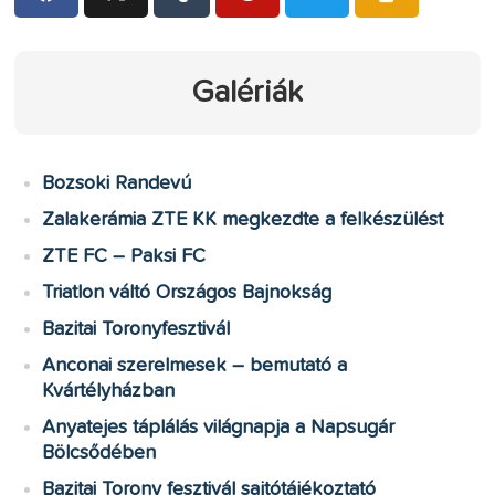
Galériák
Bozsoki Randevú
Zalakerámia ZTE KK megkezdte a felkészülést
ZTE FC – Paksi FC
Triatlon váltó Országos Bajnokság
Bazitai Toronyfesztivál
Anconai szerelmesek – bemutató a
Kvártélyházban
Anyatejes táplálás világnapja a Napsugár
Bölcsődében
Bazitai Torony fesztivál sajtótájékoztató