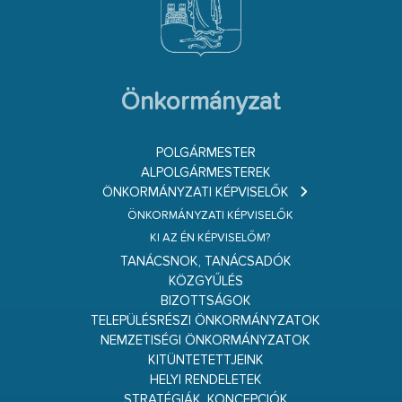
Önkormányzat
POLGÁRMESTER
ALPOLGÁRMESTEREK
ÖNKORMÁNYZATI KÉPVISELŐK
ÖNKORMÁNYZATI KÉPVISELŐK
KI AZ ÉN KÉPVISELŐM?
TANÁCSNOK, TANÁCSADÓK
KÖZGYŰLÉS
BIZOTTSÁGOK
TELEPÜLÉSRÉSZI ÖNKORMÁNYZATOK
NEMZETISÉGI ÖNKORMÁNYZATOK
KITÜNTETETTJEINK
HELYI RENDELETEK
STRATÉGIÁK, KONCEPCIÓK