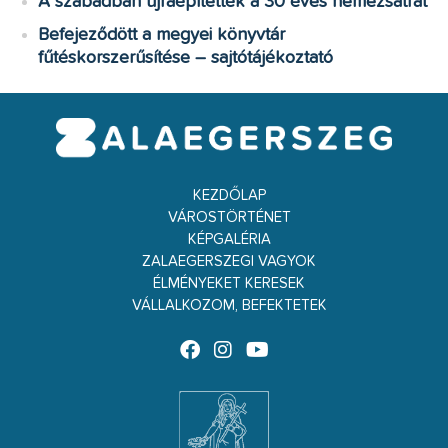
A szabadban újraépítették a 30 éves nemezsátrat
Befejeződött a megyei könyvtár
fűtéskorszerűsítése – sajtótájékoztató
KEZDŐLAP
VÁROSTÖRTÉNET
KÉPGALÉRIA
ZALAEGERSZEGI VAGYOK
ÉLMÉNYEKET KERESEK
VÁLLALKOZOM, BEFEKTETEK