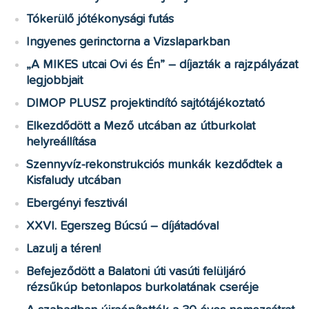
Tókerülő jótékonysági futás
Ingyenes gerinctorna a Vizslaparkban
„A MIKES utcai Ovi és Én” – díjazták a rajzpályázat
legjobbjait
DIMOP PLUSZ projektindító sajtótájékoztató
Elkezdődött a Mező utcában az útburkolat
helyreállítása
Szennyvíz-rekonstrukciós munkák kezdődtek a
Kisfaludy utcában
Ebergényi fesztivál
XXVI. Egerszeg Búcsú – díjátadóval
Lazulj a téren!
Befejeződött a Balatoni úti vasúti felüljáró
rézsűkúp betonlapos burkolatának cseréje