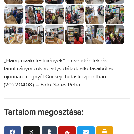
„Harapnivaló festmények” – csendéletek és
tanulmányrajzok az adys diákok alkotásaiból az
újonnan megnyílt Göcseji Tudásközpontban
(2022.04.08.) – Fotó: Seres Péter
Tartalom megosztása: