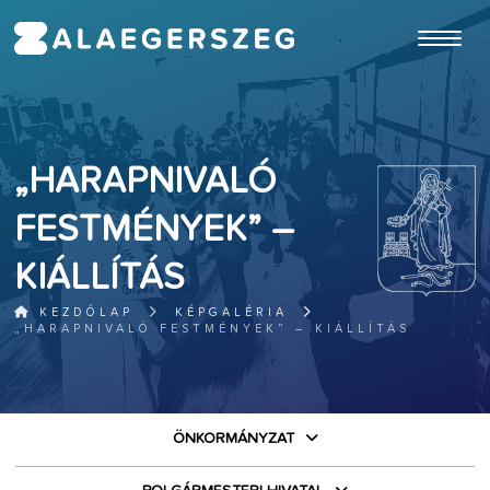
ugrás a fő tartalomhoz
„HARAPNIVALÓ
FESTMÉNYEK” –
KIÁLLÍTÁS
KEZDŐLAP
KÉPGALÉRIA
„HARAPNIVALÓ FESTMÉNYEK” – KIÁLLÍTÁS
ÖNKORMÁNYZAT