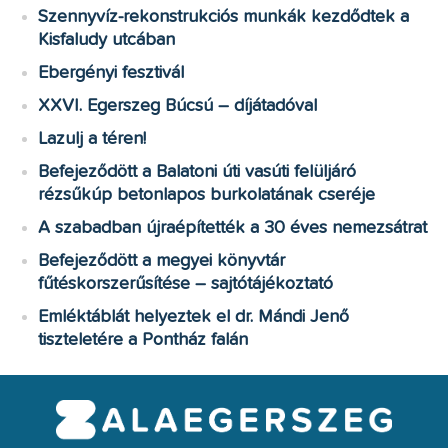
Szennyvíz-rekonstrukciós munkák kezdődtek a
Kisfaludy utcában
Ebergényi fesztivál
XXVI. Egerszeg Búcsú – díjátadóval
Lazulj a téren!
Befejeződött a Balatoni úti vasúti felüljáró
rézsűkúp betonlapos burkolatának cseréje
A szabadban újraépítették a 30 éves nemezsátrat
Befejeződött a megyei könyvtár
fűtéskorszerűsítése – sajtótájékoztató
Emléktáblát helyeztek el dr. Mándi Jenő
tiszteletére a Pontház falán