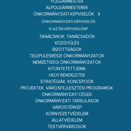
POLGÁRMESTER
ALPOLGÁRMESTEREK
ÖNKORMÁNYZATI KÉPVISELŐK
ÖNKORMÁNYZATI KÉPVISELŐK
KI AZ ÉN KÉPVISELŐM?
TANÁCSNOK, TANÁCSADÓK
KÖZGYŰLÉS
BIZOTTSÁGOK
TELEPÜLÉSRÉSZI ÖNKORMÁNYZATOK
NEMZETISÉGI ÖNKORMÁNYZATOK
KITÜNTETETTJEINK
HELYI RENDELETEK
STRATÉGIÁK, KONCEPCIÓK
PROJEKTEK, VÁROSFEJLESZTÉSI PROGRAMOK
ÖNKORMÁNYZATI CÉGEK
ÖNKORMÁNYZATI TÁRSULÁSOK
VÁROSTÉRKÉP
KÖRNYEZETVÉDELEM
ÁLLATVÉDELEM
TESTVÉRVÁROSOK