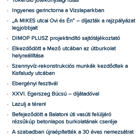
Tókerülő jótékonysági futás
Ingyenes gerinctorna a Vizslaparkban
„A MIKES utcai Ovi és Én” – díjazták a rajzpályázat
legjobbjait
DIMOP PLUSZ projektindító sajtótájékoztató
Elkezdődött a Mező utcában az útburkolat
helyreállítása
Szennyvíz-rekonstrukciós munkák kezdődtek a
Kisfaludy utcában
Ebergényi fesztivál
XXVI. Egerszeg Búcsú – díjátadóval
Lazulj a téren!
Befejeződött a Balatoni úti vasúti felüljáró
rézsűkúp betonlapos burkolatának cseréje
A szabadban újraépítették a 30 éves nemezsátrat