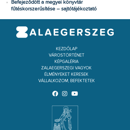
Befejeződött a megyei könyvtár
fűtéskorszerűsítése – sajtótájékoztató
KEZDŐLAP
VÁROSTÖRTÉNET
KÉPGALÉRIA
ZALAEGERSZEGI VAGYOK
ÉLMÉNYEKET KERESEK
VÁLLALKOZOM, BEFEKTETEK