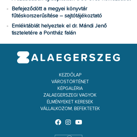
Befejeződött a megyei könyvtár
fűtéskorszerűsítése – sajtótájékoztató
Emléktáblát helyeztek el dr. Mándi Jenő
tiszteletére a Pontház falán
KEZDŐLAP
VÁROSTÖRTÉNET
KÉPGALÉRIA
ZALAEGERSZEGI VAGYOK
ÉLMÉNYEKET KERESEK
VÁLLALKOZOM, BEFEKTETEK