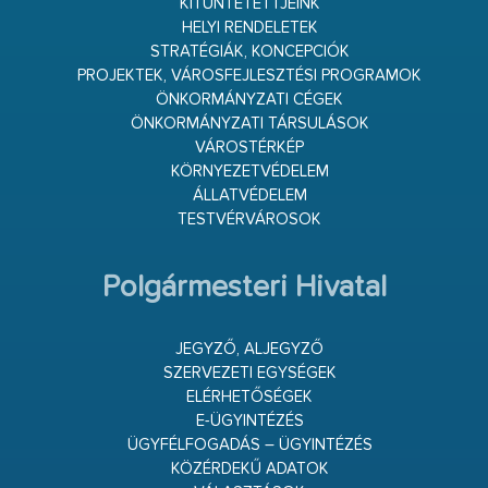
KITÜNTETETTJEINK
HELYI RENDELETEK
STRATÉGIÁK, KONCEPCIÓK
PROJEKTEK, VÁROSFEJLESZTÉSI PROGRAMOK
ÖNKORMÁNYZATI CÉGEK
ÖNKORMÁNYZATI TÁRSULÁSOK
VÁROSTÉRKÉP
KÖRNYEZETVÉDELEM
ÁLLATVÉDELEM
TESTVÉRVÁROSOK
Polgármesteri Hivatal
JEGYZŐ, ALJEGYZŐ
SZERVEZETI EGYSÉGEK
ELÉRHETŐSÉGEK
E-ÜGYINTÉZÉS
ÜGYFÉLFOGADÁS – ÜGYINTÉZÉS
KÖZÉRDEKŰ ADATOK