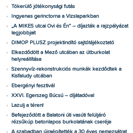
Tókerülő jótékonysági futás
Ingyenes gerinctorna a Vizslaparkban
„A MIKES utcai Ovi és Én” – díjazták a rajzpályázat
legjobbjait
DIMOP PLUSZ projektindító sajtótájékoztató
Elkezdődött a Mező utcában az útburkolat
helyreállítása
Szennyvíz-rekonstrukciós munkák kezdődtek a
Kisfaludy utcában
Ebergényi fesztivál
XXVI. Egerszeg Búcsú – díjátadóval
Lazulj a téren!
Befejeződött a Balatoni úti vasúti felüljáró
rézsűkúp betonlapos burkolatának cseréje
A szabadban újraépítették a 30 éves nemezsátrat