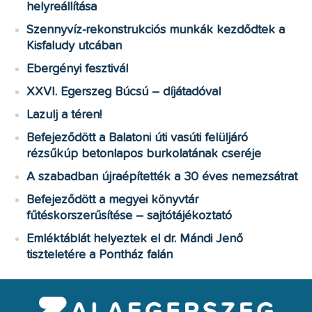
helyreállítása
Szennyvíz-rekonstrukciós munkák kezdődtek a
Kisfaludy utcában
Ebergényi fesztivál
XXVI. Egerszeg Búcsú – díjátadóval
Lazulj a téren!
Befejeződött a Balatoni úti vasúti felüljáró
rézsűkúp betonlapos burkolatának cseréje
A szabadban újraépítették a 30 éves nemezsátrat
Befejeződött a megyei könyvtár
fűtéskorszerűsítése – sajtótájékoztató
Emléktáblát helyeztek el dr. Mándi Jenő
tiszteletére a Pontház falán