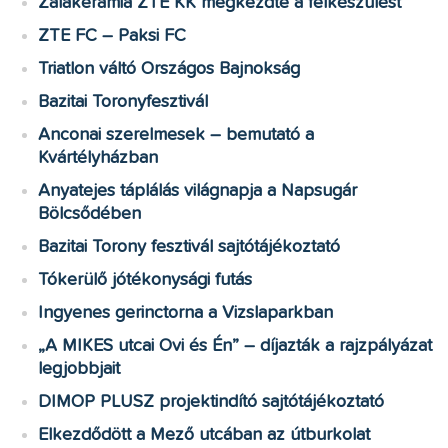
Zalakerámia ZTE KK megkezdte a felkészülést
ZTE FC – Paksi FC
Triatlon váltó Országos Bajnokság
Bazitai Toronyfesztivál
Anconai szerelmesek – bemutató a
Kvártélyházban
Anyatejes táplálás világnapja a Napsugár
Bölcsődében
Bazitai Torony fesztivál sajtótájékoztató
Tókerülő jótékonysági futás
Ingyenes gerinctorna a Vizslaparkban
„A MIKES utcai Ovi és Én” – díjazták a rajzpályázat
legjobbjait
DIMOP PLUSZ projektindító sajtótájékoztató
Elkezdődött a Mező utcában az útburkolat