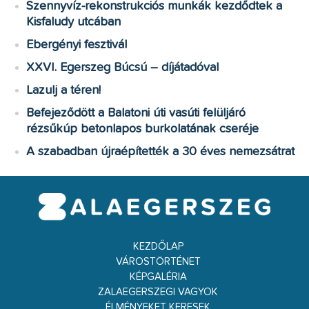
Szennyvíz-rekonstrukciós munkák kezdődtek a
Kisfaludy utcában
Ebergényi fesztivál
XXVI. Egerszeg Búcsú – díjátadóval
Lazulj a téren!
Befejeződött a Balatoni úti vasúti felüljáró
rézsűkúp betonlapos burkolatának cseréje
A szabadban újraépítették a 30 éves nemezsátrat
KEZDŐLAP
VÁROSTÖRTÉNET
KÉPGALÉRIA
ZALAEGERSZEGI VAGYOK
ÉLMÉNYEKET KERESEK