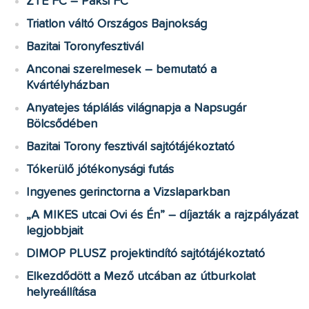
ZTE FC – Paksi FC
Triatlon váltó Országos Bajnokság
Bazitai Toronyfesztivál
Anconai szerelmesek – bemutató a
Kvártélyházban
Anyatejes táplálás világnapja a Napsugár
Bölcsődében
Bazitai Torony fesztivál sajtótájékoztató
Tókerülő jótékonysági futás
Ingyenes gerinctorna a Vizslaparkban
„A MIKES utcai Ovi és Én” – díjazták a rajzpályázat
legjobbjait
DIMOP PLUSZ projektindító sajtótájékoztató
Elkezdődött a Mező utcában az útburkolat
helyreállítása