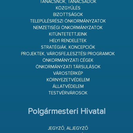
TANÁCSNOK, TANÁCSADÓK
KÖZGYŰLÉS
BIZOTTSÁGOK
TELEPÜLÉSRÉSZI ÖNKORMÁNYZATOK
NEMZETISÉGI ÖNKORMÁNYZATOK
KITÜNTETETTJEINK
HELYI RENDELETEK
STRATÉGIÁK, KONCEPCIÓK
PROJEKTEK, VÁROSFEJLESZTÉSI PROGRAMOK
ÖNKORMÁNYZATI CÉGEK
ÖNKORMÁNYZATI TÁRSULÁSOK
VÁROSTÉRKÉP
KÖRNYEZETVÉDELEM
ÁLLATVÉDELEM
TESTVÉRVÁROSOK
Polgármesteri Hivatal
JEGYZŐ, ALJEGYZŐ