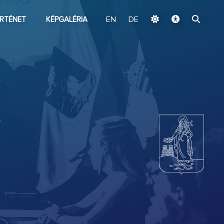
ugrás a fő tartalomhoz
RTÉNET
KÉPGALÉRIA
EN
DE