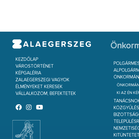
Önkorm
KEZDŐLAP
POLGÁRME
VÁROSTÖRTÉNET
ALPOLGÁRM
KÉPGALÉRIA
ÖNKORMÁNY
ZALAEGERSZEGI VAGYOK
ÖNKORMÁNY
ÉLMÉNYEKET KERESEK
KI AZ ÉN K
VÁLLALKOZOM, BEFEKTETEK
TANÁCSNO
KÖZGYŰLÉ
BIZOTTSÁ
TELEPÜLÉS
NEMZETISÉ
KITÜNTETET