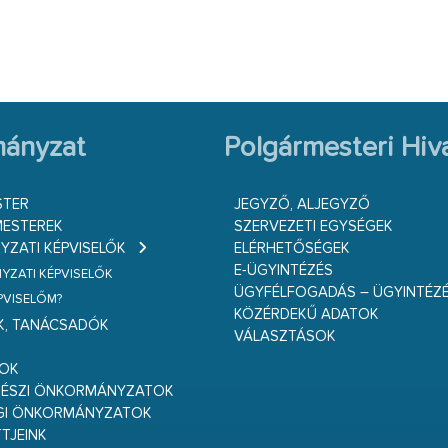
ányzat
Polgármesteri Hiva
STER
JEGYZŐ, ALJEGYZŐ
ESTEREK
SZERVEZETI EGYSÉGEK
ZATI KÉPVISELŐK
ELÉRHETŐSÉGEK
E-ÜGYINTÉZÉS
ZATI KÉPVISELŐK
ÜGYFÉLFOGADÁS – ÜGYINTÉZ
ÉPVISELŐM?
KÖZÉRDEKŰ ADATOK
K, TANÁCSADÓK
VÁLASZTÁSOK
S
GOK
RÉSZI ÖNKORMÁNYZATOK
GI ÖNKORMÁNYZATOK
TJEINK