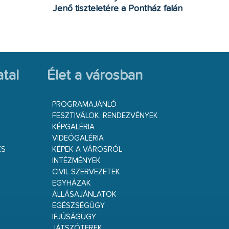
Jenő tiszteletére a Pontház falán
tal
Élet a városban
PROGRAMAJÁNLÓ
FESZTIVÁLOK, RENDEZVÉNYEK
KÉPGALÉRIA
VIDEÓGALÉRIA
ÉS
KÉPEK A VÁROSRÓL
INTÉZMÉNYEK
CIVIL SZERVEZETEK
EGYHÁZAK
ÁLLÁSAJÁNLATOK
EGÉSZSÉGÜGY
IFJÚSÁGÜGY
JÁTSZÓTEREK