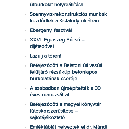
útburkolat helyreállítása
Szennyvíz-rekonstrukciós munkák
kezdődtek a Kisfaludy utcában
Ebergényi fesztivál
XXVI. Egerszeg Búcsú –
díjátadóval
Lazulj a téren!
Befejeződött a Balatoni úti vasúti
felüljáró rézsűkúp betonlapos
burkolatának cseréje
A szabadban újraépítették a 30
éves nemezsátrat
Befejeződött a megyei könyvtár
fűtéskorszerűsítése –
sajtótájékoztató
Emléktáblát helyeztek el dr. Mándi