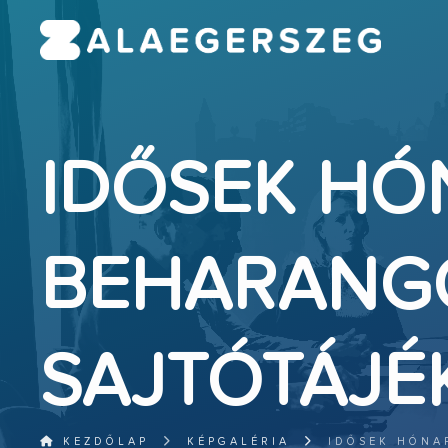
IDŐSEK HÓ
BEHARANG
SAJTÓTÁJÉ
KEZDŐLAP
KÉPGALÉRIA
IDŐSEK HÓNA