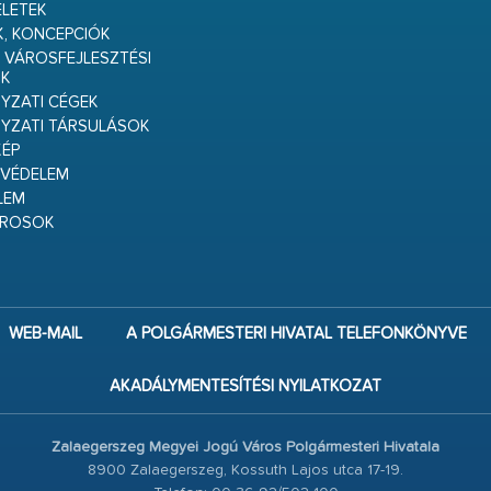
ELETEK
K, KONCEPCIÓK
 VÁROSFEJLESZTÉSI
K
ZATI CÉGEK
YZATI TÁRSULÁSOK
ÉP
VÉDELEM
LEM
ÁROSOK
WEB-MAIL
A POLGÁRMESTERI HIVATAL TELEFONKÖNYVE
AKADÁLYMENTESÍTÉSI NYILATKOZAT
Zalaegerszeg Megyei Jogú Város Polgármesteri Hivatala
8900 Zalaegerszeg, Kossuth Lajos utca 17-19.