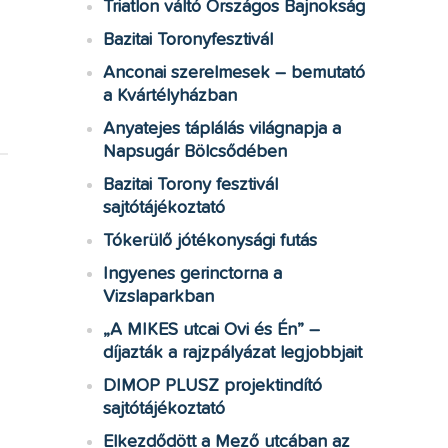
Triatlon váltó Országos Bajnokság
Bazitai Toronyfesztivál
Anconai szerelmesek – bemutató
a Kvártélyházban
Anyatejes táplálás világnapja a
Napsugár Bölcsődében
Bazitai Torony fesztivál
sajtótájékoztató
Tókerülő jótékonysági futás
Ingyenes gerinctorna a
Vizslaparkban
„A MIKES utcai Ovi és Én” –
díjazták a rajzpályázat legjobbjait
DIMOP PLUSZ projektindító
sajtótájékoztató
Elkezdődött a Mező utcában az