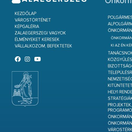
Önkorm
KEZDŐLAP
POLGÁRME
VÁROSTÖRTÉNET
ALPOLGÁRM
KÉPGALÉRIA
ÖNKORMÁNY
ZALAEGERSZEGI VAGYOK
ÖNKORMÁNY
ÉLMÉNYEKET KERESEK
KI AZ ÉN K
VÁLLALKOZOM, BEFEKTETEK
TANÁCSNO
KÖZGYŰLÉ
BIZOTTSÁ
TELEPÜLÉS
NEMZETISÉ
KITÜNTETET
HELYI REND
STRATÉGIÁ
PROJEKTEK,
PROGRAMO
ÖNKORMÁNY
ÖNKORMÁN
VÁROSTÉRK