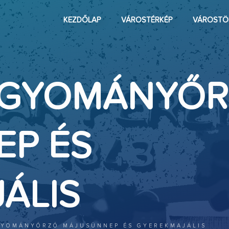
KEZDŐLAP
VÁROSTÉRKÉP
VÁROSTÖ
 HAGYOMÁNYŐ
P ÉS
ÁLIS
AGYOMÁNYŐRZŐ MÁJUSÜNNEP ÉS GYEREKMAJÁLIS