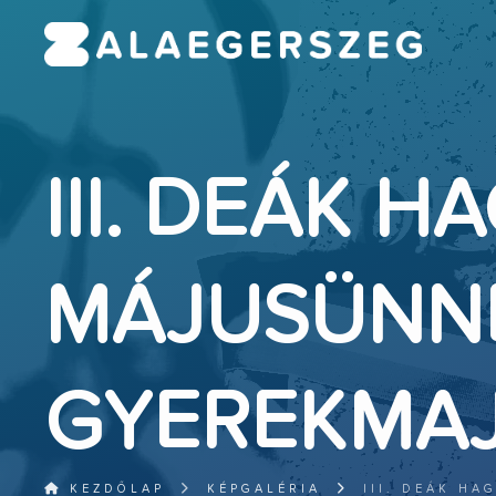
III. DEÁK
MÁJUSÜNNE
GYEREKMAJ
KEZDŐLAP
KÉPGALÉRIA
III. DEÁK H