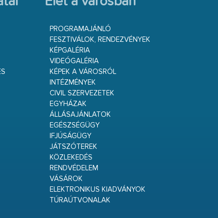
tal
Élet a városban
PROGRAMAJÁNLÓ
FESZTIVÁLOK, RENDEZVÉNYEK
KÉPGALÉRIA
VIDEÓGALÉRIA
ÉS
KÉPEK A VÁROSRÓL
INTÉZMÉNYEK
CIVIL SZERVEZETEK
EGYHÁZAK
ÁLLÁSAJÁNLATOK
EGÉSZSÉGÜGY
IFJÚSÁGÜGY
JÁTSZÓTEREK
KÖZLEKEDÉS
RENDVÉDELEM
VÁSÁROK
ELEKTRONIKUS KIADVÁNYOK
TÚRAÚTVONALAK