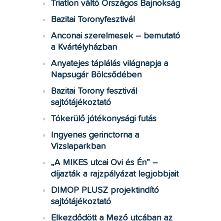
Triatlon váltó Országos Bajnokság
Bazitai Toronyfesztivál
Anconai szerelmesek – bemutató
a Kvártélyházban
Anyatejes táplálás világnapja a
Napsugár Bölcsődében
Bazitai Torony fesztivál
sajtótájékoztató
Tókerülő jótékonysági futás
Ingyenes gerinctorna a
Vizslaparkban
„A MIKES utcai Ovi és Én” –
díjazták a rajzpályázat legjobbjait
DIMOP PLUSZ projektindító
sajtótájékoztató
Elkezdődött a Mező utcában az