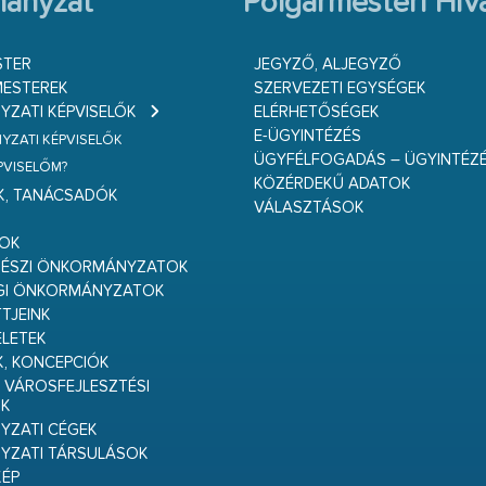
ányzat
Polgármesteri Hiva
STER
JEGYZŐ, ALJEGYZŐ
ESTEREK
SZERVEZETI EGYSÉGEK
ZATI KÉPVISELŐK
ELÉRHETŐSÉGEK
E-ÜGYINTÉZÉS
ZATI KÉPVISELŐK
ÜGYFÉLFOGADÁS – ÜGYINTÉZ
ÉPVISELŐM?
KÖZÉRDEKŰ ADATOK
K, TANÁCSADÓK
VÁLASZTÁSOK
S
GOK
RÉSZI ÖNKORMÁNYZATOK
GI ÖNKORMÁNYZATOK
TJEINK
ELETEK
K, KONCEPCIÓK
 VÁROSFEJLESZTÉSI
K
ZATI CÉGEK
YZATI TÁRSULÁSOK
ÉP