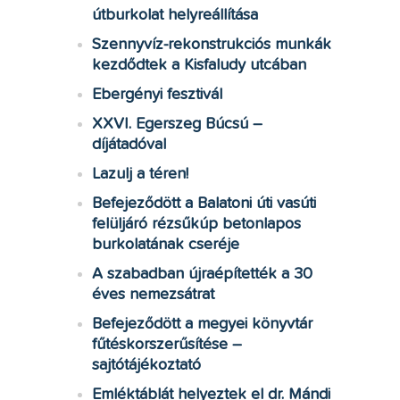
útburkolat helyreállítása
Szennyvíz-rekonstrukciós munkák
kezdődtek a Kisfaludy utcában
Ebergényi fesztivál
XXVI. Egerszeg Búcsú –
díjátadóval
Lazulj a téren!
Befejeződött a Balatoni úti vasúti
felüljáró rézsűkúp betonlapos
burkolatának cseréje
A szabadban újraépítették a 30
éves nemezsátrat
Befejeződött a megyei könyvtár
fűtéskorszerűsítése –
sajtótájékoztató
Emléktáblát helyeztek el dr. Mándi