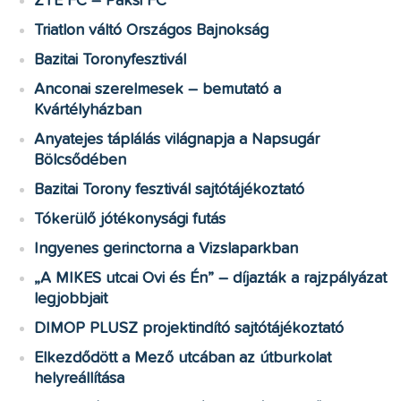
ZTE FC – Paksi FC
Triatlon váltó Országos Bajnokság
Bazitai Toronyfesztivál
Anconai szerelmesek – bemutató a
Kvártélyházban
Anyatejes táplálás világnapja a Napsugár
Bölcsődében
Bazitai Torony fesztivál sajtótájékoztató
Tókerülő jótékonysági futás
Ingyenes gerinctorna a Vizslaparkban
„A MIKES utcai Ovi és Én” – díjazták a rajzpályázat
legjobbjait
DIMOP PLUSZ projektindító sajtótájékoztató
Elkezdődött a Mező utcában az útburkolat
helyreállítása