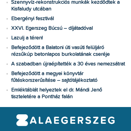
Szennyvíz-rekonstrukciós munkák kezdődtek a
Kisfaludy utcában
Ebergényi fesztivál
XXVI. Egerszeg Búcsú – díjátadóval
Lazulj a téren!
Befejeződött a Balatoni úti vasúti felüljáró
rézsűkúp betonlapos burkolatának cseréje
A szabadban újraépítették a 30 éves nemezsátrat
Befejeződött a megyei könyvtár
fűtéskorszerűsítése – sajtótájékoztató
Emléktáblát helyeztek el dr. Mándi Jenő
tiszteletére a Pontház falán