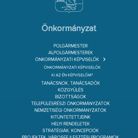
Önkormányzat
POLGÁRMESTER
ALPOLGÁRMESTEREK
ÖNKORMÁNYZATI KÉPVISELŐK
ÖNKORMÁNYZATI KÉPVISELŐK
KI AZ ÉN KÉPVISELŐM?
TANÁCSNOK, TANÁCSADÓK
KÖZGYŰLÉS
BIZOTTSÁGOK
TELEPÜLÉSRÉSZI ÖNKORMÁNYZATOK
NEMZETISÉGI ÖNKORMÁNYZATOK
KITÜNTETETTJEINK
HELYI RENDELETEK
STRATÉGIÁK, KONCEPCIÓK
PROJEKTEK, VÁROSFEJLESZTÉSI PROGRAMOK