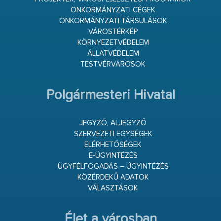
ÖNKORMÁNYZATI CÉGEK
ÖNKORMÁNYZATI TÁRSULÁSOK
VÁROSTÉRKÉP
KÖRNYEZETVÉDELEM
ÁLLATVÉDELEM
TESTVÉRVÁROSOK
Polgármesteri Hivatal
JEGYZŐ, ALJEGYZŐ
SZERVEZETI EGYSÉGEK
ELÉRHETŐSÉGEK
E-ÜGYINTÉZÉS
ÜGYFÉLFOGADÁS – ÜGYINTÉZÉS
KÖZÉRDEKŰ ADATOK
VÁLASZTÁSOK
Élet a városban