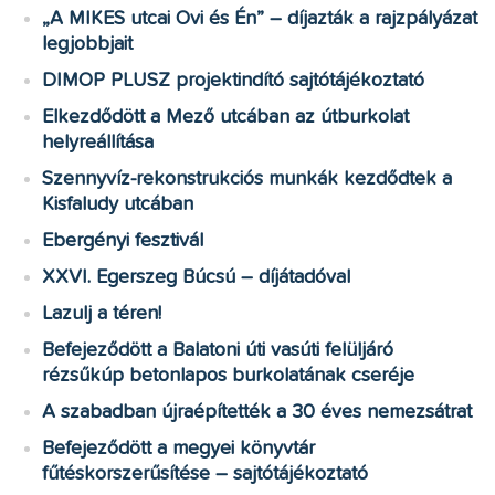
„A MIKES utcai Ovi és Én” – díjazták a rajzpályázat
legjobbjait
DIMOP PLUSZ projektindító sajtótájékoztató
Elkezdődött a Mező utcában az útburkolat
helyreállítása
Szennyvíz-rekonstrukciós munkák kezdődtek a
Kisfaludy utcában
Ebergényi fesztivál
XXVI. Egerszeg Búcsú – díjátadóval
Lazulj a téren!
Befejeződött a Balatoni úti vasúti felüljáró
rézsűkúp betonlapos burkolatának cseréje
A szabadban újraépítették a 30 éves nemezsátrat
Befejeződött a megyei könyvtár
fűtéskorszerűsítése – sajtótájékoztató